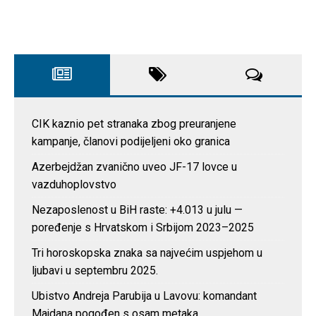
CIK kaznio pet stranaka zbog preuranjene
kampanje, članovi podijeljeni oko granica
Azerbejdžan zvanično uveo JF-17 lovce u
vazduhoplovstvo
Nezaposlenost u BiH raste: +4.013 u julu —
poređenje s Hrvatskom i Srbijom 2023–2025
Tri horoskopska znaka sa najvećim uspjehom u
ljubavi u septembru 2025.
Ubistvo Andreja Parubija u Lavovu: komandant
Majdana pogođen s osam metaka