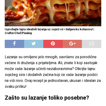
Isprobajte tajnu idealnih lazanja uz svježi sir i italijansku kobasicu! |
CrafterChef/Pixabay
Lazanje su omiljeno jelo mnogih, savršeno za porodične
večere ili druženja s prijateljima. Ali, znate li koji sastojak
može vaše lazanje učiniti nezaboravnima? Otkrijte tajnu
svježeg sira i dodatnih začina koji će vaše lazanje podići
na viši nivo. Ovaj recept je jednostavan, ukusan i idealan za
svaku priliku!
Zašto su lazanje toliko posebne?