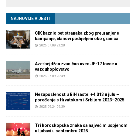
NAJNOVIJE VIJESTI
CIK kaznio pet stranaka zbog preuranjene
kampanje, članovi podijeljeni oko granica
2026.07.09 21:28
Azerbejdžan zvanično uveo JF-17 lovce u
vazduhoplovstvo
2026.07.09 20:49
Nezaposlenost u BiH raste: +4.013 u julu —
poređenje s Hrvatskom i Srbijom 2023–2025
2025.09.24 09:39
Tri horoskopska znaka sa najvećim uspjehom
u ljubavi u septembru 2025.