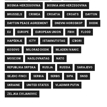
BOSNIA-HERZEGOVINA
BOSNIA AND HERZEGOVINA
BRUSSELS
CRIMEA
CROATIA
CROATS
DAYTON
DAYTON PEACE AGREEMENT
DNEVNI HOROSKOP
DODIK
EU
EUROPE
EUROPEAN UNION
FBIH
FLOOD
HAPŠENJE
ICTY
ISTAKNUTOTAG
IZBORI
KOSOVO
MILORAD DODIK
MLADEN IVANIC
MOSCOW
NASLOVNATAG
NATO
REPUBLIKA SRPSKA
RUSIJA
RUSSIA
SARAJEVO
SEJDIC-FINCI
SERBIA
SERBS
SIPA
SNSD
UKRAINE
UNITED STATES
VLADIMIR PUTIN
ZELJKA CVIJANOVIC