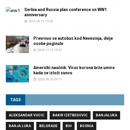
Serbia and Russia plan conference on WW1
anniversary
2014.04.15 19:39
Prevrnuo se autobus kod Nevesinja, dvije
osobe poginule
2018.12.15 10:47
Američki naučnik: Virus korona brže umire
kada se izloži suncu
2020.04.25 09:19
TAGS
ALEKSANDAR VUCIC
BAKIR IZETBEGOVIC
BANJALUKA
BANJA LUKA
BELGRADE
BIH
BOSNIA