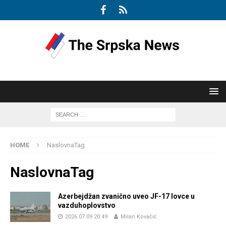
HOME
NaslovnaTag
NaslovnaTag
Azerbejdžan zvanično uveo JF-17 lovce u
vazduhoplovstvo
2026.07.09 20:49
Milan Kovačić