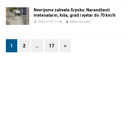
Nevrijeme zahvata Srpsku: Narandžasti
meteoalarm, kiša, grad i vjetar do 70 km/h
2025.07.07 11:06
Milan Kovačić
1
2
…
17
»