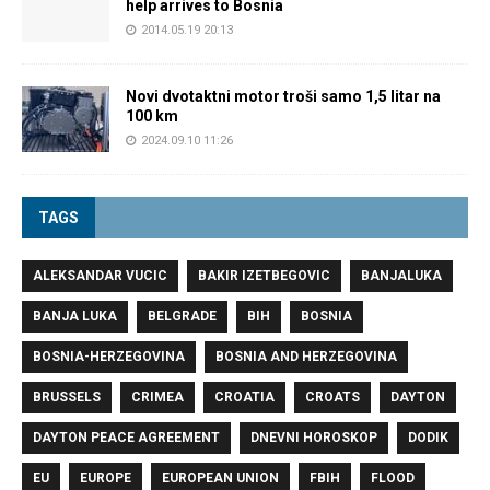
help arrives to Bosnia
2014.05.19 20:13
Novi dvotaktni motor troši samo 1,5 litar na
100 km
2024.09.10 11:26
TAGS
ALEKSANDAR VUCIC
BAKIR IZETBEGOVIC
BANJALUKA
BANJA LUKA
BELGRADE
BIH
BOSNIA
BOSNIA-HERZEGOVINA
BOSNIA AND HERZEGOVINA
BRUSSELS
CRIMEA
CROATIA
CROATS
DAYTON
DAYTON PEACE AGREEMENT
DNEVNI HOROSKOP
DODIK
EU
EUROPE
EUROPEAN UNION
FBIH
FLOOD