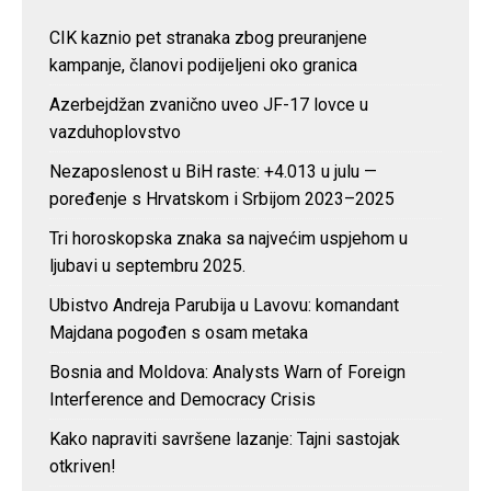
CIK kaznio pet stranaka zbog preuranjene
kampanje, članovi podijeljeni oko granica
Azerbejdžan zvanično uveo JF-17 lovce u
vazduhoplovstvo
Nezaposlenost u BiH raste: +4.013 u julu —
poređenje s Hrvatskom i Srbijom 2023–2025
Tri horoskopska znaka sa najvećim uspjehom u
ljubavi u septembru 2025.
Ubistvo Andreja Parubija u Lavovu: komandant
Majdana pogođen s osam metaka
Bosnia and Moldova: Analysts Warn of Foreign
Interference and Democracy Crisis
Kako napraviti savršene lazanje: Tajni sastojak
otkriven!