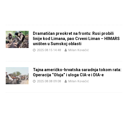
Dramatičan preokret na frontu: Rusi probili
linije kod Limana, pao Crveni Liman – HIMARS
uništen u Sumskoj oblasti
2025.08.15 14:48
Milan Kovačić
Tajna američko-hrvatska saradnja tokom rata:
Operacija “Oluja” i uloga CIA-e i DIA-e
2025.08.08 09:08
Milan Kovačić