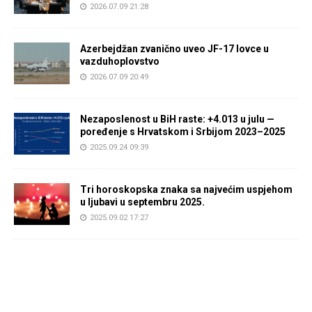
2026.07.09 21:28
Azerbejdžan zvanično uveo JF-17 lovce u
vazduhoplovstvo
2026.07.09 20:49
Nezaposlenost u BiH raste: +4.013 u julu —
poređenje s Hrvatskom i Srbijom 2023–2025
2025.09.24 09:39
Tri horoskopska znaka sa najvećim uspjehom
u ljubavi u septembru 2025.
2025.09.02 17:27