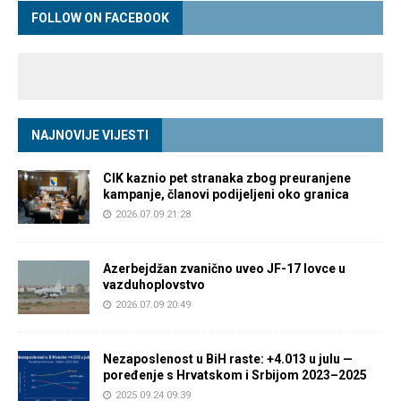
FOLLOW ON FACEBOOK
NAJNOVIJE VIJESTI
CIK kaznio pet stranaka zbog preuranjene
kampanje, članovi podijeljeni oko granica
2026.07.09 21:28
Azerbejdžan zvanično uveo JF-17 lovce u
vazduhoplovstvo
2026.07.09 20:49
Nezaposlenost u BiH raste: +4.013 u julu —
poređenje s Hrvatskom i Srbijom 2023–2025
2025.09.24 09:39