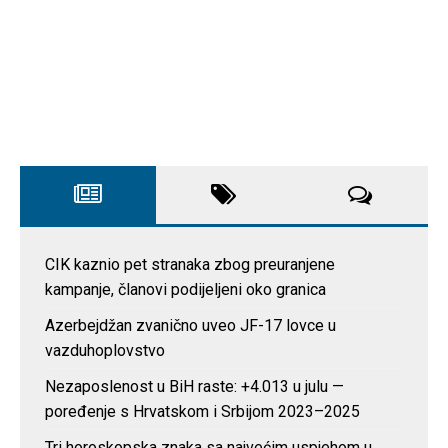
CIK kaznio pet stranaka zbog preuranjene
kampanje, članovi podijeljeni oko granica
Azerbejdžan zvanično uveo JF-17 lovce u
vazduhoplovstvo
Nezaposlenost u BiH raste: +4.013 u julu —
poređenje s Hrvatskom i Srbijom 2023–2025
Tri horoskopska znaka sa najvećim uspjehom u