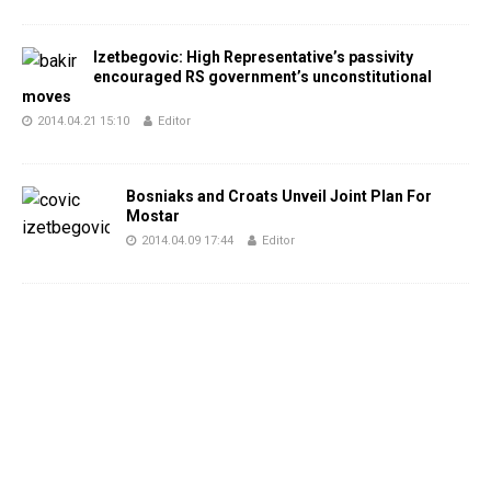
Izetbegovic: High Representative’s passivity
encouraged RS government’s unconstitutional
moves
2014.04.21 15:10
Editor
Bosniaks and Croats Unveil Joint Plan For
Mostar
2014.04.09 17:44
Editor