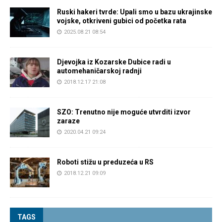
Ruski hakeri tvrde: Upali smo u bazu ukrajinske
vojske, otkriveni gubici od početka rata
2025.08.21 08:54
Djevojka iz Kozarske Dubice radi u
automehaničarskoj radnji
2018.12.17 21:08
SZO: Trenutno nije moguće utvrditi izvor
zaraze
2020.04.21 09:24
Roboti stižu u preduzeća u RS
2018.12.21 09:09
TAGS