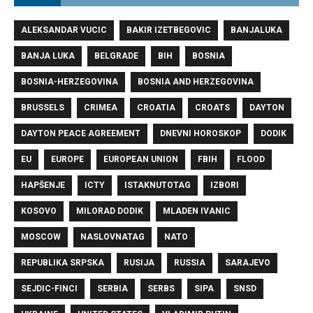
ALEKSANDAR VUCIC
BAKIR IZETBEGOVIC
BANJALUKA
BANJA LUKA
BELGRADE
BIH
BOSNIA
BOSNIA-HERZEGOVINA
BOSNIA AND HERZEGOVINA
BRUSSELS
CRIMEA
CROATIA
CROATS
DAYTON
DAYTON PEACE AGREEMENT
DNEVNI HOROSKOP
DODIK
EU
EUROPE
EUROPEAN UNION
FBIH
FLOOD
HAPŠENJE
ICTY
ISTAKNUTOTAG
IZBORI
KOSOVO
MILORAD DODIK
MLADEN IVANIC
MOSCOW
NASLOVNATAG
NATO
REPUBLIKA SRPSKA
RUSIJA
RUSSIA
SARAJEVO
SEJDIC-FINCI
SERBIA
SERBS
SIPA
SNSD