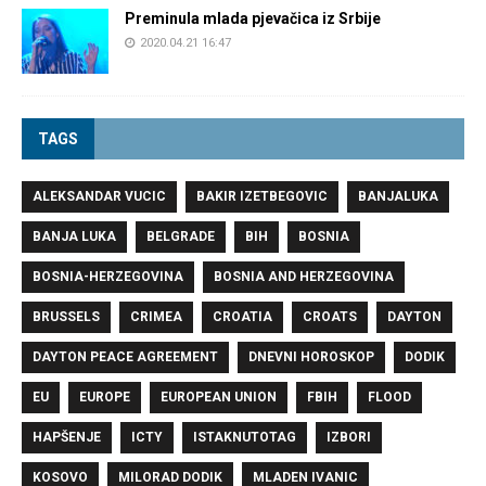
Preminula mlada pjevačica iz Srbije
2020.04.21 16:47
TAGS
ALEKSANDAR VUCIC
BAKIR IZETBEGOVIC
BANJALUKA
BANJA LUKA
BELGRADE
BIH
BOSNIA
BOSNIA-HERZEGOVINA
BOSNIA AND HERZEGOVINA
BRUSSELS
CRIMEA
CROATIA
CROATS
DAYTON
DAYTON PEACE AGREEMENT
DNEVNI HOROSKOP
DODIK
EU
EUROPE
EUROPEAN UNION
FBIH
FLOOD
HAPŠENJE
ICTY
ISTAKNUTOTAG
IZBORI
KOSOVO
MILORAD DODIK
MLADEN IVANIC