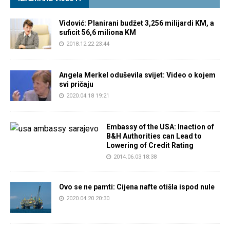
Vidović: Planirani budžet 3,256 milijardi KM, a
suficit 56,6 miliona KM
2018.12.22 23:44
Angela Merkel oduševila svijet: Video o kojem
svi pričaju
2020.04.18 19:21
Embassy of the USA: Inaction of
B&H Authorities can Lead to
Lowering of Credit Rating
2014.06.03 18:38
Ovo se ne pamti: Cijena nafte otišla ispod nule
2020.04.20 20:30