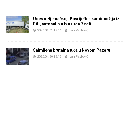
Udes u Njemačkoj: Povrijeđen kamiondžija iz
BiH, autoput bio blokiran 7 sati
2020.05.01 13:14
Ivan Pavlović
Snimljena brutalna tuča u Novom Pazaru
2020.04.30 13:18
Ivan Pavlović