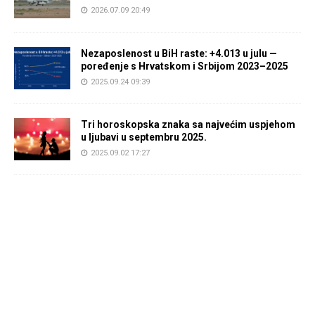
2026.07.09 20:49
Nezaposlenost u BiH raste: +4.013 u julu —
poređenje s Hrvatskom i Srbijom 2023–2025
2025.09.24 09:39
Tri horoskopska znaka sa najvećim uspjehom
u ljubavi u septembru 2025.
2025.09.02 17:27