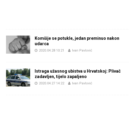
Komšije se potukle, jedan preminuo nakon
udarca
2020.04.28 10:21
Ivan Pavlović
Istraga užasnog ubistva u Hrvatskoj: Plivač
zadavljen, tijelo zapaljeno
2020.04.27 14:22
Ivan Pavlović