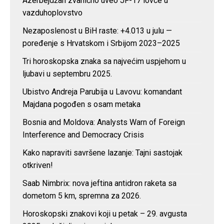
Azerbejdžan zvanično uveo JF-17 lovce u
vazduhoplovstvo
Nezaposlenost u BiH raste: +4.013 u julu —
poređenje s Hrvatskom i Srbijom 2023–2025
Tri horoskopska znaka sa najvećim uspjehom u
ljubavi u septembru 2025.
Ubistvo Andreja Parubija u Lavovu: komandant
Majdana pogođen s osam metaka
Bosnia and Moldova: Analysts Warn of Foreign
Interference and Democracy Crisis
Kako napraviti savršene lazanje: Tajni sastojak
otkriven!
Saab Nimbrix: nova jeftina antidron raketa sa
dometom 5 km, spremna za 2026.
Horoskopski znakovi koji u petak – 29. avgusta