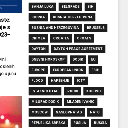
BANJA LUKA
BELGRADE
BIH
BOSNIA
BOSNIA-HERZEGOVINA
ste:
je s
BOSNIA AND HERZEGOVINA
BRUSSELS
023–
CRIMEA
CROATIA
CROATS
DAYTON
DAYTON PEACE AGREEMENT
ini
DNEVNI HOROSKOP
DODIK
EU
oslenih
EUROPE
EUROPEAN UNION
FBIH
o u junu.
FLOOD
HAPŠENJE
ICTY
ISTAKNUTOTAG
IZBORI
KOSOVO
MILORAD DODIK
MLADEN IVANIC
MOSCOW
NASLOVNATAG
NATO
REPUBLIKA SRPSKA
RUSIJA
RUSSIA