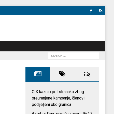
CIK kaznio pet stranaka zbog
preuranjene kampanje, članovi
podijeljeni oko granica
Azerbejdžan zvanično uveo JF-17