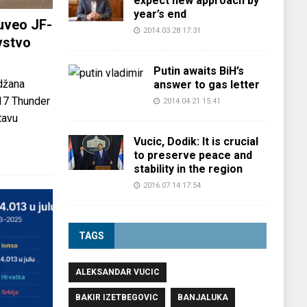
expect new approach by
year’s end
uveo JF-
2014.03.28 17:31
vstvo
Putin awaits BiH’s
džana
answer to gas letter
-17 Thunder
2014.04.21 15:41
tavu
Vucic, Dodik: It is crucial
to preserve peace and
stability in the region
2016.07.14 17:54
TAGS
ALEKSANDAR VUCIC
BAKIR IZETBEGOVIC
BANJALUKA