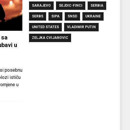
SARAJEVO
SEJDIC-FINCI
SERBIA
SERBS
SIPA
SNSD
UKRAINE
UNITED STATES
VLADIMIR PUTIN
 sa
ZELJKA CVIJANOVIC
ubavi u
si posebnu
olozi ističu
promjene u