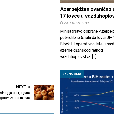
Azerbejdžan zvanično 
17 lovce u vazduhoplo
2026.07.09 20:49
Ministarstvo odbrane Azerbej
potvrdilo je 6. jula da lovci JF
Block III operativno lete u sas
azerbejdžanskog ratnog
vazduhoplovstva.
[...]
EKONOMIJA
NEXT
ednog jajeta i jogurta
gotovi za par minuta