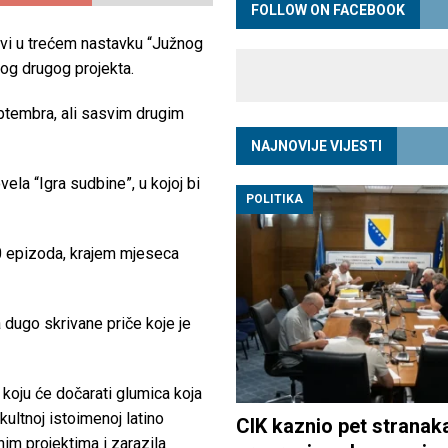
FOLLOW ON FACEBOOK
avi u trećem nastavku “Južnog
bog drugog projekta.
ptembra, ali sasvim drugim
NAJNOVIJE VIJESTI
la “Igra sudbine”, u kojoj bi
POLITIKA
70 epizoda, krajem mjeseca
 dugo skrivane priče koje je
a koju će dočarati glumica koja
ultnoj istoimenoj latino
CIK kaznio pet stranak
nim projektima i zarazila