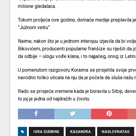
milione gledalaca.
Tokom proljeća ove godine, domaće medije preplavila je 
“Južnom vetru”.
Naime, nakon što je u jednom intervjuu izjavila da bi vol
Bikovićem, producenti popularne franšize su riješili da 
da odbije – ulogu vođe klana, i to najjačeg, onog iz Lati
U pomenutom razgovoru Koraima se prisjetila svoje prve 
navodno toliko uticala na nju da je počela da sluša našu
Rado se prisjeća vremena kada je boravila u Srbiji, de
to joj je jedna od najdražih u životu.
IGRA SUDBINE
KASANDRA
NASLOVNATAG