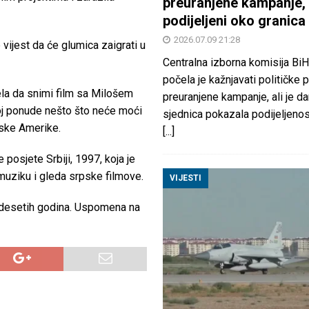
preuranjene kampanje, 
podijeljeni oko granica
2026.07.09 21:28
vijest da će glumica zaigrati u
Centralna izborna komisija BiH
počela je kažnjavati političke 
jela da snimi film sa Milošem
preuranjene kampanje, ali je d
joj ponude nešto što neće moći
sjednica pokazala podijeljeno
nske Amerike.
[...]
posjete Srbiji, 1997, koja je
 muziku i gleda srpske filmove.
VIJESTI
vedesetih godina. Uspomena na