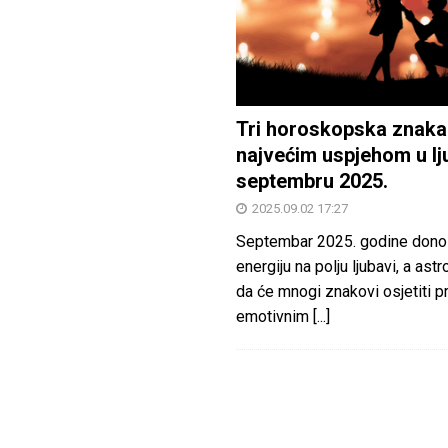
Tri horoskopska znaka
najvećim uspjehom u lj
septembru 2025.
2025.09.02 17:27
Septembar 2025. godine dono
energiju na polju ljubavi, a astr
da će mnogi znakovi osjetiti 
emotivnim
[...]