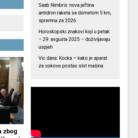
Saab Nimbrix: nova jeftina
antidron raketa sa dometom 5 km,
spremna za 2026.
Horoskopski znakovi koji u petak
– 29. avgusta 2025 – doživljavaju
uspjeh
Vic dana: Kocka – kako je aparat
za sokove postao slot mašina
a zbog