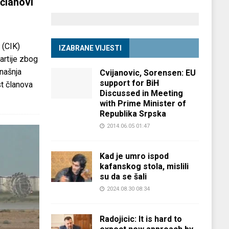
članovi
 (CIK)
IZABRANE VIJESTI
partije zbog
anašnja
Cvijanovic, Sorensen: EU
support for BiH
st članova
Discussed in Meeting
with Prime Minister of
Republika Srpska
2014.06.05 01:47
Kad je umro ispod
kafanskog stola, mislili
su da se šali
2024.08.30 08:34
Radojicic: It is hard to