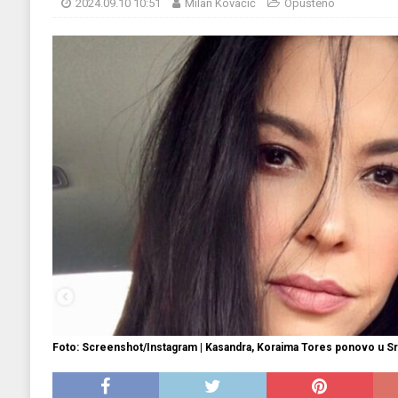
2024.09.10 10:51
Milan Kovačić
Opušteno
EKONOMIJA
[ 2025.09.02 17:27 ]
Tri horoskopska znaka s
[ 2025.08.30 15:28 ]
Ubistvo Andreja Parubi
[ 2018.12.09 09:30 ]
Banjalučki horski susret
Foto: Screenshot/Instagram | Kasandra, Koraima Tores ponovo u Srb