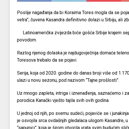
Poslije nagađanja da bi Koraima Tores mogla da se poj
vetra”, čuvena Kasandra definitivno dolazi u Srbiju, ali z
Latinoamerička zvijezda biće gošća Srbije krajem se
povodom.
Razlog njenog dolaska je najdugovječnija domaća telenove
Toresova trebalo da se pojavi.
Serija, koja od 2020. godine do danas broji više od 1.1
ulazi u novu sezonu, pod nazivom “Tajne prošlosti”.
Uz mnogo zapleta, intriga i iznenađenja, saznaćemo i za
porodica Kanački vješto tajila svih ovih godina.
U jednoj od njih, po svemu sudeći, pojaviće se i junakinj
je osvojila srca ovdašnjih gledalaca ulogom Kasandre, u k
“sapunici”, koja je širom otvorila vrata svim budućim slič