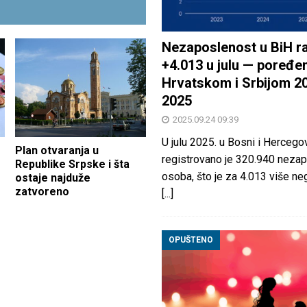
Nezaposlenost u BiH ra
+4.013 u julu — poređen
Hrvatskom i Srbijom 2
2025
2025.09.24 09:39
U julu 2025. u Bosni i Hercegov
Plan otvaranja u
registrovano je 320.940 nezap
Republike Srpske i šta
osoba, što je za 4.013 više neg
ostaje najduže
zatvoreno
[...]
OPUŠTENO