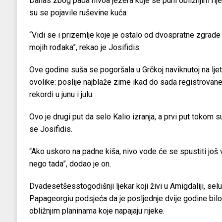
Danas zbog pada nivoa jezera koje se puni obližnjim ri
su se pojavile ruševine kuća.
“Vidi se i prizemlje koje je ostalo od dvospratne zgrade
mojih rođaka”, rekao je Josifidis.
Ove godine suša se pogoršala u Grčkoj naviknutoj na ljetn
ovolike: poslije najblaže zime ikad do sada registrovane 
rekordi u junu i julu.
Ovo je drugi put da selo Kalio izranja, a prvi put tokom
se Josifidis.
“Ako uskoro na padne kiša, nivo vode će se spustiti još vi
nego tada”, dodao je on.
Dvadesetšesstogodišnji ljekar koji živi u Amigdaliji, se
Papageorgiu podsjeća da je posljednje dvije godine bilo 
obližnjim planinama koje napajaju rijeke.