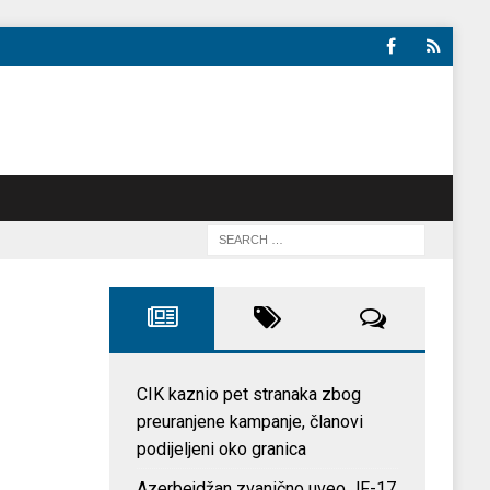
CIK kaznio pet stranaka zbog
preuranjene kampanje, članovi
podijeljeni oko granica
Azerbejdžan zvanično uveo JF-17