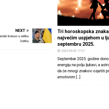
NEXT
Tri horoskopska znaka
enski krenuo u veliku
najvećim uspjehom u lj
čistku
septembru 2025.
2025.09.02 17:27
Septembar 2025. godine dono
energiju na polju ljubavi, a astr
da će mnogi znakovi osjetiti 
emotivnim
[...]