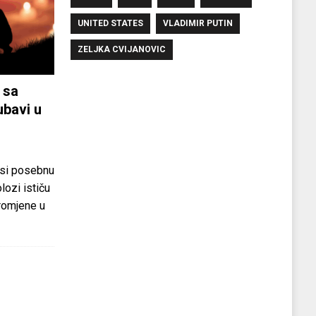
UNITED STATES
VLADIMIR PUTIN
ZELJKA CVIJANOVIC
 sa
ubavi u
si posebnu
olozi ističu
promjene u