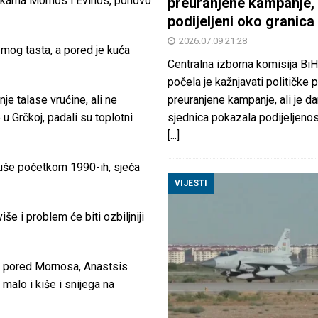
jekama Mornos i Evinos, ponovo
preuranjene kampanje, 
podijeljeni oko granica
2026.07.09 21:28
 mog tasta, a pored je kuća
Centralna izborna komisija BiH
počela je kažnjavati političke 
preuranjene kampanje, ali je d
je talase vrućine, ali ne
sjednica pokazala podijeljeno
u Grčkoj, padali su toplotni
[...]
 suše početkom 1990-ih, sjeća
VIJESTI
še i problem će biti ozbiljniji
lu pored Mornosa, Anastsis
malo i kiše i snijega na