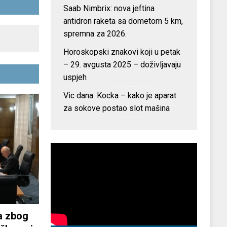
Saab Nimbrix: nova jeftina
antidron raketa sa dometom 5 km,
spremna za 2026.
Horoskopski znakovi koji u petak
– 29. avgusta 2025 – doživljavaju
uspjeh
Vic dana: Kocka – kako je aparat
za sokove postao slot mašina
a zbog