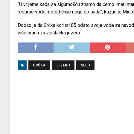
“U vrijeme kada sa sigurnošću znamo da ćemo imati manj
resurse vode metodičnije nego do sada”, kazao je Micot
Dodao je da Grčka koristi 85 odsto svoje vode za navodnja
više brana za vještačka jezera.
GRČKA
JEZERO
SELO