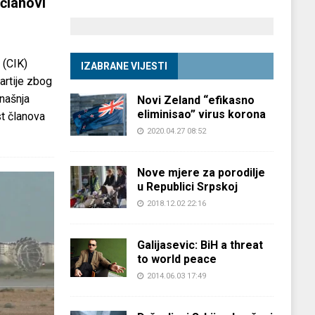
članovi
 (CIK)
IZABRANE VIJESTI
partije zbog
anašnja
Novi Zeland “efikasno
eliminisao” virus korona
st članova
2020.04.27 08:52
Nove mjere za porodilje
u Republici Srpskoj
2018.12.02 22:16
Galijasevic: BiH a threat
to world peace
2014.06.03 17:49