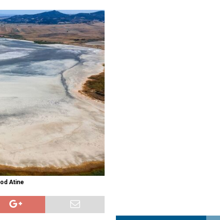
a najvećim uspjehom u ljubavi u septembru 2025.
OPUŠTENO
ja u Lavovu: komandant Majdana pogođen s osam metaka
POLITIKA
i u znaku Jedinstva
OPUŠTENO
 od Atine