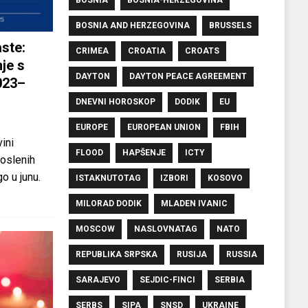
BOSNIA AND HERZEGOVINA
BRUSSELS
ste:
CRIMEA
CROATIA
CROATS
je s
DAYTON
DAYTON PEACE AGREEMENT
023–
DNEVNI HOROSKOP
DODIK
EU
EUROPE
EUROPEAN UNION
FBIH
ini
FLOOD
HAPŠENJE
ICTY
oslenih
o u junu.
ISTAKNUTOTAG
IZBORI
KOSOVO
MILORAD DODIK
MLADEN IVANIC
MOSCOW
NASLOVNATAG
NATO
REPUBLIKA SRPSKA
RUSIJA
RUSSIA
SARAJEVO
SEJDIC-FINCI
SERBIA
SERBS
SIPA
SNSD
UKRAINE