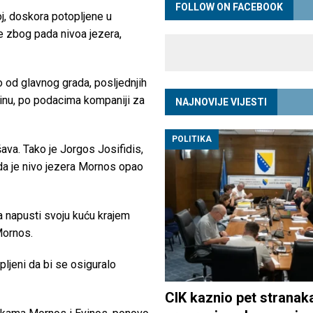
FOLLOW ON FACEBOOK
oj, doskora potopljene u
e zbog pada nivoa jezera,
od glavnog grada, posljednjih
inu, po podacima kompaniji za
NAJNOVIJE VIJESTI
POLITIKA
ava. Tako je Jorgos Josifidis,
 da je nivo jezera Mornos opao
 napusti svoju kuću krajem
Mornos.
ljeni da bi se osiguralo
CIK kaznio pet stranak