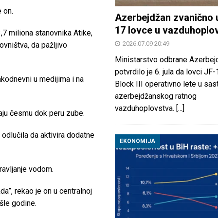
e on.
Azerbejdžan zvanično 
17 lovce u vazduhoplo
,7 miliona stanovnika Atike,
2026.07.09 20:49
ovništva, da pažljivo
Ministarstvo odbrane Azerbej
potvrdilo je 6. jula da lovci JF
akodnevni u medijima i na
Block III operativno lete u sas
azerbejdžanskog ratnog
vazduhoplovstva.
[...]
raju česmu dok peru zube.
odlučila da aktivira dodatne
EKONOMIJA
pravljanje vodom.
”, rekao je on u centralnoj
ošle godine.