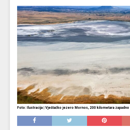
EKONOMIJA
[ 2025.09.02 17:27 ]
Tri horoskopska znaka s
[ 2025.08.30 15:28 ]
Ubistvo Andreja Parubi
[ 2018.12.09 09:30 ]
Banjalučki horski susret
Foto: Ilustracija | Vještačko jezero Mornos, 200 kilometara zapadno