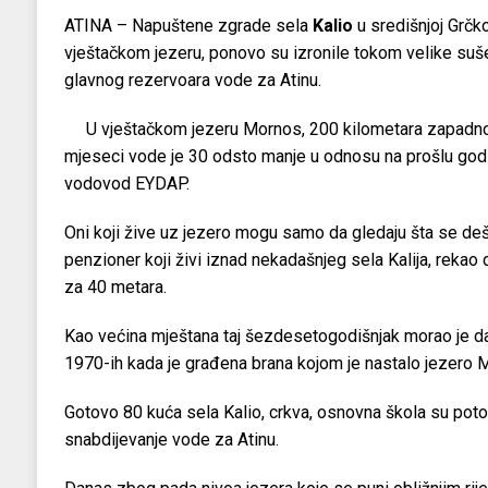
ATINA – Napuštene zgrade sela
Kalio
u središnjoj Grčk
vještačkom jezeru, ponovo su izronile tokom velike suš
glavnog rezervoara vode za Atinu.
U vještačkom jezeru Mornos, 200 kilometara zapadno 
mjeseci vode je 30 odsto manje u odnosu na prošlu god
vodovod EYDAP.
Oni koji žive uz jezero mogu samo da gledaju šta se deš
penzioner koji živi iznad nekadašnjeg sela Kalija, rekao
za 40 metara.
Kao većina mještana taj šezdesetogodišnjak morao je da
1970-ih kada je građena brana kojom je nastalo jezero 
Gotovo 80 kuća sela Kalio, crkva, osnovna škola su potop
snabdijevanje vode za Atinu.