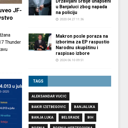
Državljani Srbije uhapšeni
u Banjaluci zbog napada
uveo JF-
na policiju
vstvo
2020.04.27 11:36
džana
Makron posle poraza na
izborima za EP raspustio
-17 Thunder
Narodnu skupštinu i
tavu
raspisao izbore
2024.06.10 09:51
TAGS
ALEKSANDAR VUCIC
BAKIR IZETBEGOVIC
BANJALUKA
BANJA LUKA
BELGRADE
BIH
BOSNIA
BOSNIA-HERZEGOVINA