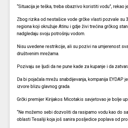
“Situacija je teška, treba obazrivo koristiti vodu”, rekao j
Zbog rizika od nestašice vode grčke vlasti pozvale su 3
regiona koji okružuje Atinu i gdje živi trećina grčkog stan
nadgledaju svoju potrošnju vodom.
Nisu uvedene restrikcije, ali su pozivi na umjerenost sv
društvenim mrežama.
Pozivaju se ljudi da ne pune kade za kupanje i da zatva
Da bi pojačala mrežu snabdijevanja, kompanija EYDAP je 
izvore blizu glavnog grada.
Grčki premijer Kirijakos Micotakis savjetovao je bolje u
“Ne možemo sebi dozvoliti da rasipamo vodu kao do sada
oblasti Tesaliji koja još sanira posljedice poplava od pr