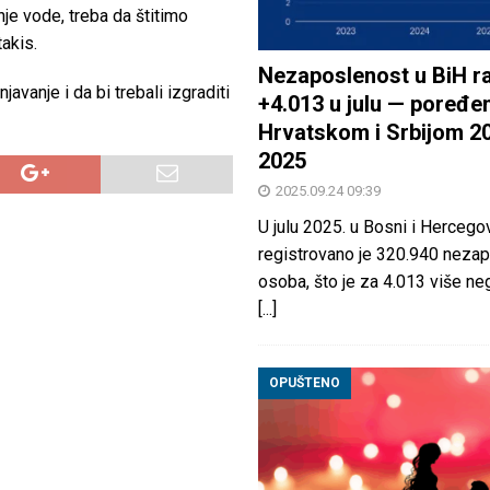
e vode, treba da štitimo
akis.
Nezaposlenost u BiH ra
vanje i da bi trebali izgraditi
+4.013 u julu — poređen
Hrvatskom i Srbijom 2
2025
2025.09.24 09:39
U julu 2025. u Bosni i Hercegov
registrovano je 320.940 nezap
osoba, što je za 4.013 više neg
[...]
OPUŠTENO