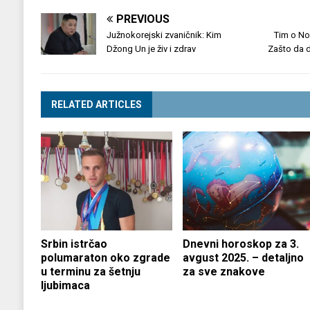
PREVIOUS
Južnokorejski zvaničnik: Kim
Tim o No
Džong Un je živ i zdrav
Zašto da 
RELATED ARTICLES
Srbin istrčao
Dnevni horoskop za 3.
polumaraton oko zgrade
avgust 2025. – detaljno
u terminu za šetnju
za sve znakove
ljubimaca