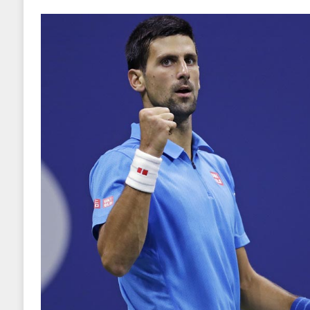
EKONOMIJA
[ 2025.09.02 17:27 ]
Tri horoskopska znaka s
[ 2025.08.30 15:28 ]
Ubistvo Andreja Parubi
[ 2018.12.09 09:30 ]
Banjalučki horski susret