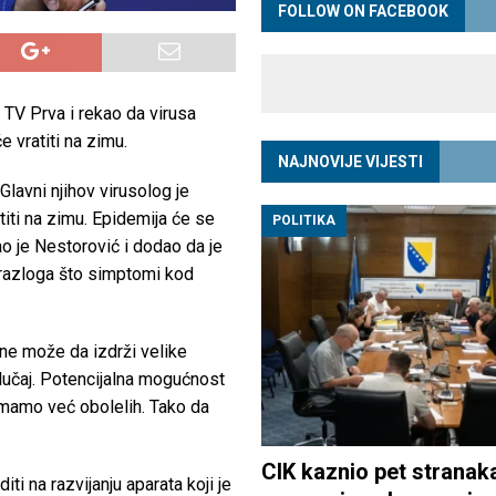
FOLLOW ON FACEBOOK
 TV Prva i rekao da virusa
e vratiti na zimu.
NAJNOVIJE VIJESTI
lavni njihov virusolog je
atiti na zimu. Epidemija će se
POLITIKA
ao je Nestorović i dodao da je
 razloga što simptomi kod
 ne može da izdrži velike
lučaj. Potencijalna mogućnost
imamo već obolelih. Tako da
CIK kaznio pet stranak
 na razvijanju aparata koji je