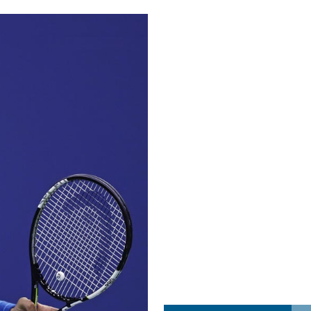
a najvećim uspjehom u ljubavi u septembru 2025.
OPUŠTENO
ja u Lavovu: komandant Majdana pogođen s osam metaka
POLITIKA
i u znaku Jedinstva
OPUŠTENO