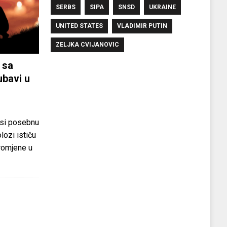
SERBS
SIPA
SNSD
UKRAINE
UNITED STATES
VLADIMIR PUTIN
ZELJKA CVIJANOVIC
 sa
ubavi u
si posebnu
olozi ističu
promjene u