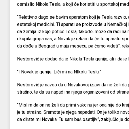
osmislio Nikola Tesla, a koji će koristiti u sportskoj medi
“Relativno dugo se bavim aparatom koji je Tesla razvio, a
estetskoj medicini. Ti aparati se proizvode u Nemačkoj i
da zemlja iz koje potiče Tesla, takođe, može da radi na 
okupila grupa nas, a Novak je rekao da će te aparate spo
da dođe u Beograd u maju mesecu, pa ćemo videti”, reka
Nestorović je dodao da je Nikola Tesla genije, ali i da je
“I Novak je genije. Liči mi na NIkolu Teslu.”
Nestorović je naveo da u Novakovoj izjavi da ne želi da p
strašno, te da su napadi na njega organizovani od strane
“Mislim da on ne želi da primi vakcinu jer ona nije do kr
je tu strašno. Sramota je njega napadati. On je toliko no
da dirate mi Novaka. Tu sam baš osetljiv”, zaključio je d