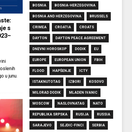
BOSNIA
BOSNIA-HERZEGOVINA
BOSNIA AND HERZEGOVINA
BRUSSELS
ste:
je s
CRIMEA
CROATIA
CROATS
023–
DAYTON
DAYTON PEACE AGREEMENT
DNEVNI HOROSKOP
DODIK
EU
EUROPE
EUROPEAN UNION
FBIH
ini
oslenih
FLOOD
HAPŠENJE
ICTY
o u junu.
ISTAKNUTOTAG
IZBORI
KOSOVO
MILORAD DODIK
MLADEN IVANIC
MOSCOW
NASLOVNATAG
NATO
REPUBLIKA SRPSKA
RUSIJA
RUSSIA
SARAJEVO
SEJDIC-FINCI
SERBIA