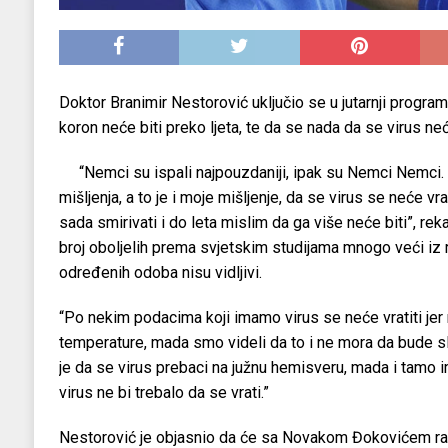
Doktor Branimir Nestorović uključio se u jutarnji program
koron neće biti preko ljeta, te da se nada da se virus neć
“Nemci su ispali najpouzdaniji, ipak su Nemci Nemci. G
mišljenja, a to je i moje mišljenje, da se virus se neće vr
sada smirivati i do leta mislim da ga više neće biti”, rek
broj oboljelih prema svjetskim studijama mnogo veći iz
određenih odoba nisu vidljivi.
“Po nekim podacima koji imamo virus se neće vratiti jer
temperature, mada smo videli da to i ne mora da bude s
je da se virus prebaci na južnu hemisveru, mada i tamo 
virus ne bi trebalo da se vrati.”
Nestorović je objasnio da će sa Novakom Đokovićem raditi