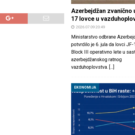
Azerbejdžan zvanično 
17 lovce u vazduhoplo
2026.07.09 20:49
Ministarstvo odbrane Azerbej
potvrdilo je 6. jula da lovci JF
Block III operativno lete u sas
azerbejdžanskog ratnog
vazduhoplovstva.
[...]
EKONOMIJA