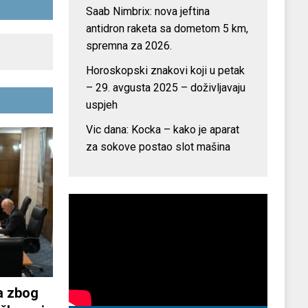
Saab Nimbrix: nova jeftina
antidron raketa sa dometom 5 km,
spremna za 2026.
Horoskopski znakovi koji u petak
– 29. avgusta 2025 – doživljavaju
uspjeh
Vic dana: Kocka – kako je aparat
za sokove postao slot mašina
a zbog