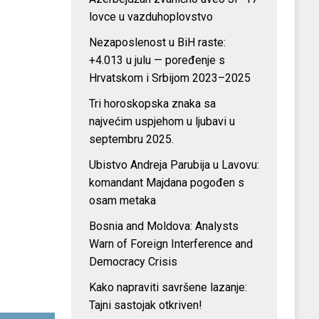
lovce u vazduhoplovstvo
Nezaposlenost u BiH raste:
+4.013 u julu — poređenje s
Hrvatskom i Srbijom 2023–2025
Tri horoskopska znaka sa
najvećim uspjehom u ljubavi u
septembru 2025.
Ubistvo Andreja Parubija u Lavovu:
komandant Majdana pogođen s
osam metaka
Bosnia and Moldova: Analysts
Warn of Foreign Interference and
Democracy Crisis
Kako napraviti savršene lazanje:
Tajni sastojak otkriven!