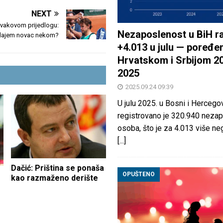
NEXT
vakovom prijedlogu:
Nezaposlenost u BiH ra
dajem novac nekom?
+4.013 u julu — poređen
Hrvatskom i Srbijom 2
2025
2025.09.24 09:39
U julu 2025. u Bosni i Hercegov
registrovano je 320.940 nezap
osoba, što je za 4.013 više neg
[...]
Dačić: Priština se ponaša
OPUŠTENO
kao razmaženo derište