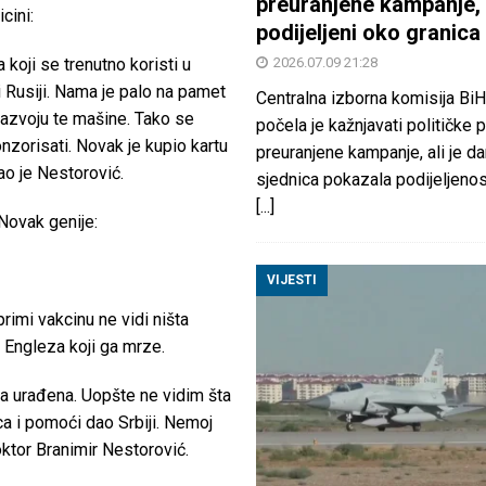
preuranjene kampanje, 
cini:
podijeljeni oko granica
2026.07.09 21:28
 koji se trenutno koristi u
 Rusiji. Nama je palo na pamet
Centralna izborna komisija BiH
razvoju te mašine. Tako se
počela je kažnjavati političke 
nzorisati. Novak je kupio kartu
preuranjene kampanje, ali je d
o je Nestorović.
sjednica pokazala podijeljeno
[...]
 Novak genije:
VIJESTI
rimi vakcinu ne vidi ništa
 Engleza koji ga mrze.
aja urađena. Uopšte ne vidim šta
vca i pomoći dao Srbiji. Nemoj
oktor Branimir Nestorović.