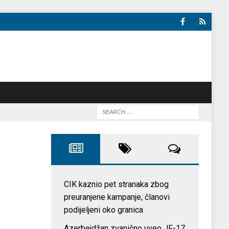
CIK kaznio pet stranaka zbog
preuranjene kampanje, članovi
podijeljeni oko granica
Azerbejdžan zvanično uveo JF-17