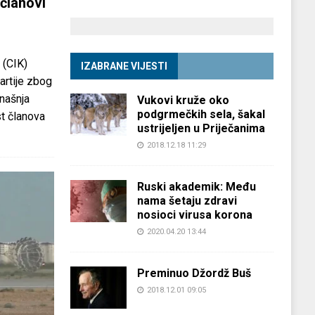
članovi
 (CIK)
IZABRANE VIJESTI
partije zbog
anašnja
Vukovi kruže oko
podgrmečkih sela, šakal
st članova
ustrijeljen u Priječanima
2018.12.18 11:29
Ruski akademik: Među
nama šetaju zdravi
nosioci virusa korona
2020.04.20 13:44
Preminuo Džordž Buš
2018.12.01 09:05