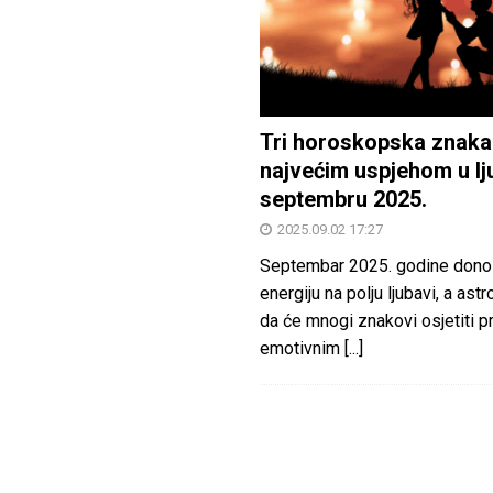
Tri horoskopska znaka
najvećim uspjehom u lj
septembru 2025.
2025.09.02 17:27
Septembar 2025. godine dono
energiju na polju ljubavi, a astr
da će mnogi znakovi osjetiti 
emotivnim
[...]