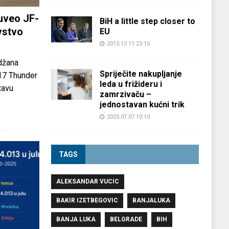
uveo JF-
BiH a little step closer to
vstvo
EU
2015.12.11 23:15
džana
Spriječite nakupljanje
-17 Thunder
leda u frižideru i
tavu
zamrzivaču –
jednostavan kućni trik
2025.07.07 10:10
TAGS
ALEKSANDAR VUCIC
BAKIR IZETBEGOVIC
BANJALUKA
BANJA LUKA
BELGRADE
BIH