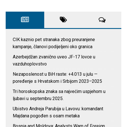
CIK kaznio pet stranaka zbog preuranjene
kampanje, članovi podijeljeni oko granica
Azerbejdžan zvanično uveo JF-17 lovce u
vazduhoplovstvo
Nezaposlenost u BiH raste: +4.013 u julu —
poređenje s Hrvatskom i Srbijom 2023–2025
Tri horoskopska znaka sa najvećim uspjehom u
ljubavi u septembru 2025.
Ubistvo Andreja Parubija u Lavovu: komandant
Majdana pogođen s osam metaka
Bosnia and Moldova: Analysts Warn of Foreign