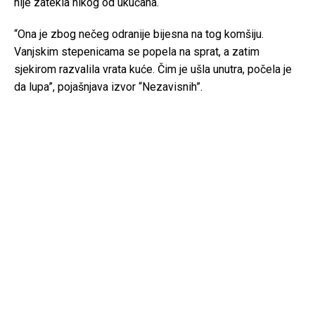
nije zatekla nikog od ukućana.
“Ona je zbog nečeg odranije bijesna na tog komšiju.
Vanjskim stepenicama se popela na sprat, a zatim
sjekirom razvalila vrata kuće. Čim je ušla unutra, počela je
da lupa”, pojašnjava izvor “Nezavisnih”.