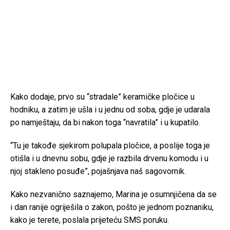
Kako dodaje, prvo su “stradale” keramičke pločice u
hodniku, a zatim je ušla i u jednu od soba, gdje je udarala
po namještaju, da bi nakon toga “navratila” i u kupatilo.
“Tu je takođe sjekirom polupala pločice, a poslije toga je
otišla i u dnevnu sobu, gdje je razbila drvenu komodu i u
njoj stakleno posuđe”, pojašnjava naš sagovornik.
Kako nezvanično saznajemo, Marina je osumnjičena da se
i dan ranije ogriješila o zakon, pošto je jednom poznaniku,
kako je terete, poslala prijeteću SMS poruku.