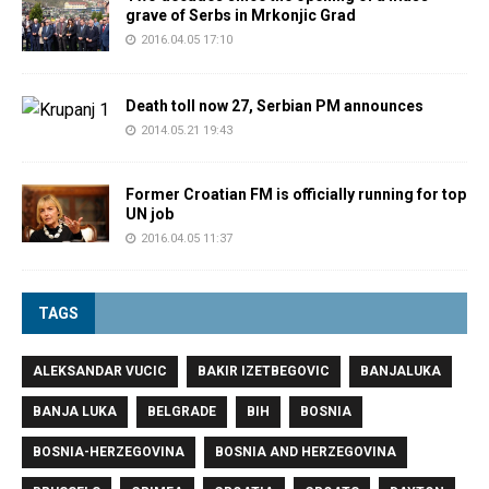
grave of Serbs in Mrkonjic Grad
2016.04.05 17:10
Death toll now 27, Serbian PM announces
2014.05.21 19:43
Former Croatian FM is officially running for top
UN job
2016.04.05 11:37
TAGS
ALEKSANDAR VUCIC
BAKIR IZETBEGOVIC
BANJALUKA
BANJA LUKA
BELGRADE
BIH
BOSNIA
BOSNIA-HERZEGOVINA
BOSNIA AND HERZEGOVINA