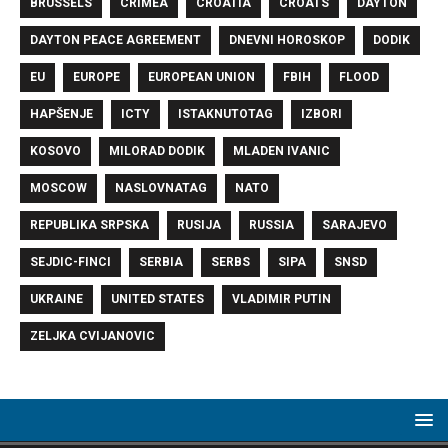
BRUSSELS
CRIMEA
CROATIA
CROATS
DAYTON
DAYTON PEACE AGREEMENT
DNEVNI HOROSKOP
DODIK
EU
EUROPE
EUROPEAN UNION
FBIH
FLOOD
HAPŠENJE
ICTY
ISTAKNUTOTAG
IZBORI
KOSOVO
MILORAD DODIK
MLADEN IVANIC
MOSCOW
NASLOVNATAG
NATO
REPUBLIKA SRPSKA
RUSIJA
RUSSIA
SARAJEVO
SEJDIC-FINCI
SERBIA
SERBS
SIPA
SNSD
UKRAINE
UNITED STATES
VLADIMIR PUTIN
ZELJKA CVIJANOVIC