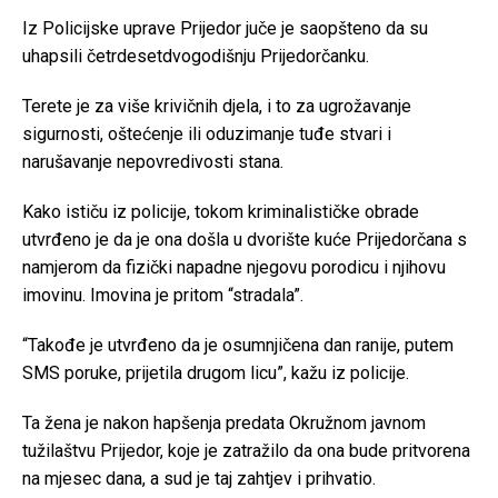
Iz Policijske uprave Prijedor juče je saopšteno da su
uhapsili četrdesetdvogodišnju Prijedorčanku.
Terete je za više krivičnih djela, i to za ugrožavanje
sigurnosti, oštećenje ili oduzimanje tuđe stvari i
narušavanje nepovredivosti stana.
Kako ističu iz policije, tokom kriminalističke obrade
utvrđeno je da je ona došla u dvorište kuće Prijedorčana s
namjerom da fizički napadne njegovu porodicu i njihovu
imovinu. Imovina je pritom “stradala”.
“Takođe je utvrđeno da je osumnjičena dan ranije, putem
SMS poruke, prijetila drugom licu”, kažu iz policije.
Ta žena je nakon hapšenja predata Okružnom javnom
tužilaštvu Prijedor, koje je zatražilo da ona bude pritvorena
na mjesec dana, a sud je taj zahtjev i prihvatio.