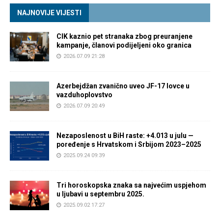
NAJNOVIJE VIJESTI
CIK kaznio pet stranaka zbog preuranjene
kampanje, članovi podijeljeni oko granica
2026.07.09 21:28
Azerbejdžan zvanično uveo JF-17 lovce u
vazduhoplovstvo
2026.07.09 20:49
Nezaposlenost u BiH raste: +4.013 u julu —
poređenje s Hrvatskom i Srbijom 2023–2025
2025.09.24 09:39
Tri horoskopska znaka sa najvećim uspjehom
u ljubavi u septembru 2025.
2025.09.02 17:27