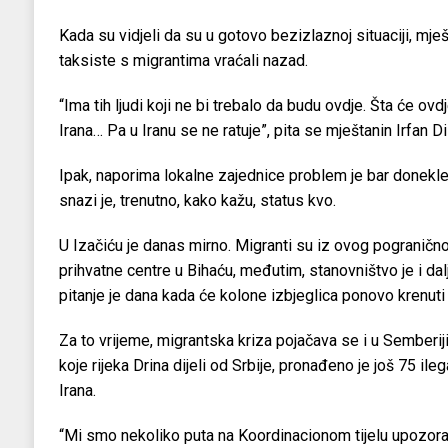
Kada su vidjeli da su u gotovo bezizlaznoj situaciji, mješ
taksiste s migrantima vraćali nazad.
“Ima tih ljudi koji ne bi trebalo da budu ovdje. Šta će ovd
Irana… Pa u Iranu se ne ratuje”, pita se mještanin Irfan D
Ipak, naporima lokalne zajednice problem je bar donekle
snazi je, trenutno, kako kažu, status kvo.
U Izačiću je danas mirno. Migranti su iz ovog pograničn
prihvatne centre u Bihaću, međutim, stanovništvo je i dalj
pitanje je dana kada će kolone izbjeglica ponovo krenuti
Za to vrijeme, migrantska kriza pojačava se i u Semberiji.
koje rijeka Drina dijeli od Srbije, pronađeno je još 75 ileg
Irana.
“Mi smo nekoliko puta na Koordinacionom tijelu upozora