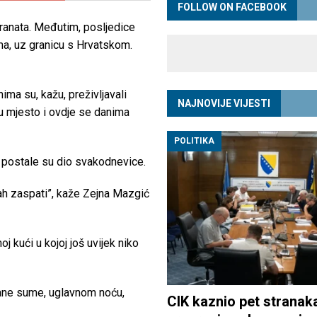
FOLLOW ON FACEBOOK
igranata. Međutim, posljedice
ma, uz granicu s Hrvatskom.
ima su, kažu, preživljavali
NAJNOVIJE VIJESTI
u mjesto i ovdje se danima
POLITIKA
e postale su dio svakodnevice.
trah zaspati”, kaže Zejna Mazgić
j kući u kojoj još uvijek niko
čane sume, uglavnom noću,
CIK kaznio pet stranak