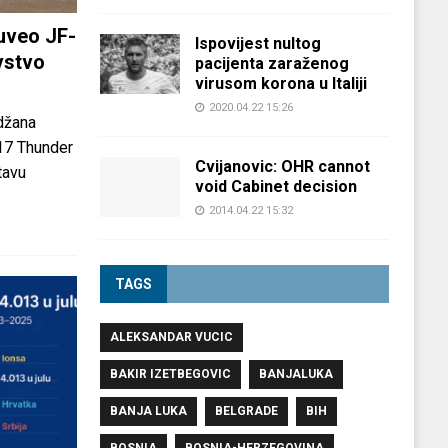
uveo JF-
Ispovijest nultog
vstvo
pacijenta zaraženog
virusom korona u Italiji
2020.04.22 15:26
džana
-17 Thunder
Cvijanovic: OHR cannot
tavu
void Cabinet decision
2014.04.22 15:32
TAGS
ALEKSANDAR VUCIC
BAKIR IZETBEGOVIC
BANJALUKA
BANJA LUKA
BELGRADE
BIH
BOSNIA
BOSNIA-HERZEGOVINA