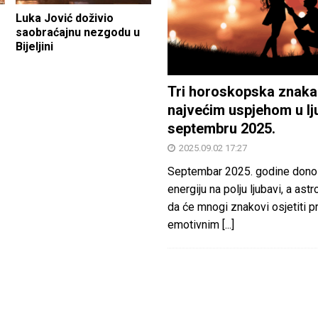
Luka Jović doživio
saobraćajnu nezgodu u
Bijeljini
Tri horoskopska znaka
najvećim uspjehom u lj
septembru 2025.
2025.09.02 17:27
Septembar 2025. godine dono
energiju na polju ljubavi, a astr
da će mnogi znakovi osjetiti 
emotivnim
[...]