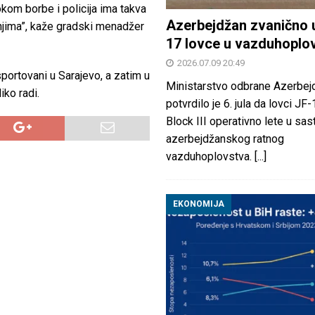
tokom borbe i policija ima takva
Azerbejdžan zvanično 
njima”, kaže gradski menadžer
17 lovce u vazduhoplo
2026.07.09 20:49
nsportovani u Sarajevo, a zatim u
Ministarstvo odbrane Azerbej
iko radi.
potvrdilo je 6. jula da lovci JF
Block III operativno lete u sas
azerbejdžanskog ratnog
vazduhoplovstva.
[...]
EKONOMIJA