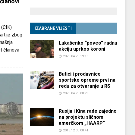
članovi
 (CIK)
IZABRANE VIJESTI
partije zbog
anašnja
Lukašenko “poveo” radnu
akciju uprkos koroni
st članova
2020.04.25 19:18
Butici i prodavnice
sportske opreme prvi na
redu za otvaranje u RS
2020.04.20 08:28
Rusija i Kina rade zajedno
na projektu sličnom
amerčkom „HAARP“
2018.12.30 08:41