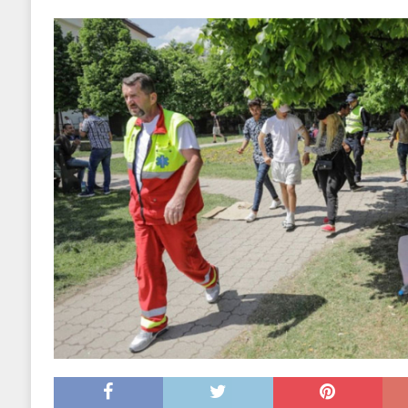
EKONOMIJA
[ 2025.09.02 17:27 ]
Tri horoskopska znaka s
[ 2025.08.30 15:28 ]
Ubistvo Andreja Parubi
[ 2018.12.09 09:30 ]
Banjalučki horski susret