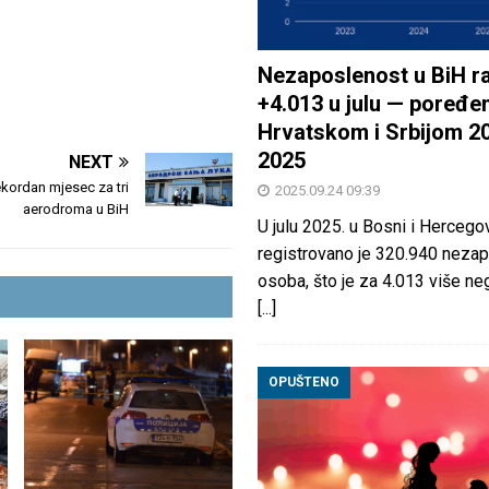
Nezaposlenost u BiH ra
+4.013 u julu — poređen
Hrvatskom i Srbijom 2
2025
NEXT
rekordan mjesec za tri
2025.09.24 09:39
aerodroma u BiH
U julu 2025. u Bosni i Hercegov
registrovano je 320.940 nezap
osoba, što je za 4.013 više neg
[...]
OPUŠTENO