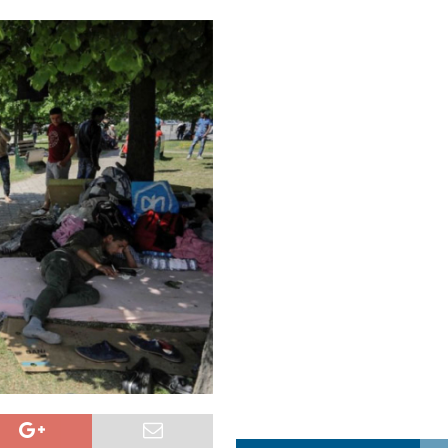
a najvećim uspjehom u ljubavi u septembru 2025.
OPUŠTENO
ja u Lavovu: komandant Majdana pogođen s osam metaka
POLITIKA
i u znaku Jedinstva
OPUŠTENO