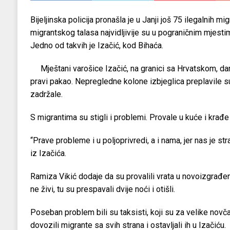
Bijeljinska policija pronašla je u Janji još 75 ilegalnih m
migrantskog talasa najvidljivije su u pograničnim mjesti
Jedno od takvih je Izačić, kod Bihaća.
Mještani varošice Izačić, na granici sa Hrvatskom, dan
pravi pakao. Nepregledne kolone izbjeglica preplavile s
zadržale.
S migrantima su stigli i problemi. Provale u kuće i krađ
“Prave probleme i u poljoprivredi, a i nama, jer nas je s
iz Izačića.
Ramiza Vikić dodaje da su provalili vrata u novoizgrađeno
ne živi, tu su prespavali dvije noći i otišli.
Poseban problem bili su taksisti, koji su za velike nov
dovozili migrante sa svih strana i ostavljali ih u Izačiću.