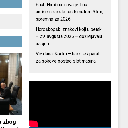
Saab Nimbrix: nova jeftina
antidron raketa sa dometom 5 km,
spremna za 2026.
Horoskopski znakovi koji u petak
– 29. avgusta 2025 – doživljavaju
uspjeh
Vic dana: Kocka – kako je aparat
za sokove postao slot mašina
a zbog