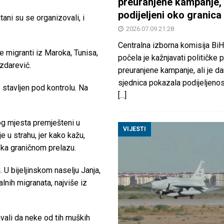
preuranjene kampanje, 
podijeljeni oko granica
tani su se organizovali, i
2026.07.09 21:28
Centralna izborna komisija BiH
je migranti iz Maroka, Tunisa,
počela je kažnjavati političke 
izdarević.
preuranjene kampanje, ali je d
sjednica pokazala podijeljeno
 stavljen pod kontrolu. Na
[...]
og mjesta premješteni u
VIJESTI
e u strahu, jer kako kažu,
 ka graničnom prelazu.
 U bijeljinskom naselju Janja,
alnih migranata, najviše iz
vali da neke od tih muških