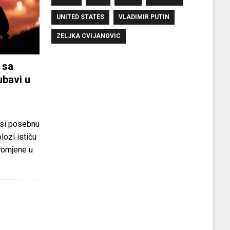
UNITED STATES
VLADIMIR PUTIN
ZELJKA CVIJANOVIC
 sa
ubavi u
si posebnu
olozi ističu
promjene u