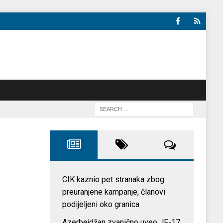
CIK kaznio pet stranaka zbog
preuranjene kampanje, članovi
podijeljeni oko granica
Azerbejdžan zvanično uveo JF-17