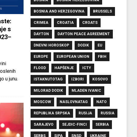
BOSNIA AND HERZEGOVINA
BRUSSELS
ste:
CRIMEA
CROATIA
CROATS
je s
DAYTON
DAYTON PEACE AGREEMENT
023–
DNEVNI HOROSKOP
DODIK
EU
EUROPE
EUROPEAN UNION
FBIH
ini
FLOOD
HAPŠENJE
ICTY
oslenih
o u junu.
ISTAKNUTOTAG
IZBORI
KOSOVO
MILORAD DODIK
MLADEN IVANIC
MOSCOW
NASLOVNATAG
NATO
REPUBLIKA SRPSKA
RUSIJA
RUSSIA
SARAJEVO
SEJDIC-FINCI
SERBIA
SERBS
SIPA
SNSD
UKRAINE