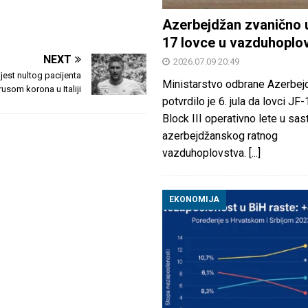
Azerbejdžan zvanično 
17 lovce u vazduhoplo
NEXT
2026.07.09 20:49
jest nultog pacijenta
Ministarstvo odbrane Azerbej
usom korona u Italiji
potvrdilo je 6. jula da lovci JF
Block III operativno lete u sas
azerbejdžanskog ratnog
vazduhoplovstva.
[...]
EKONOMIJA