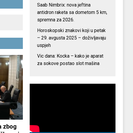
Saab Nimbrix: nova jeftina
antidron raketa sa dometom 5 km,
spremna za 2026.
Horoskopski znakovi koji u petak
– 29. avgusta 2025 – doživljavaju
uspjeh
Vic dana: Kocka – kako je aparat
za sokove postao slot mašina
a zbog