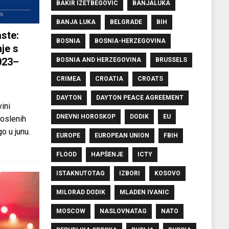
BAKIR IZETBEGOVIC
BANJALUKA
BANJA LUKA
BELGRADE
BIH
ste:
BOSNIA
BOSNIA-HERZEGOVINA
je s
023–
BOSNIA AND HERZEGOVINA
BRUSSELS
CRIMEA
CROATIA
CROATS
DAYTON
DAYTON PEACE AGREEMENT
ini
DNEVNI HOROSKOP
DODIK
EU
oslenih
o u junu.
EUROPE
EUROPEAN UNION
FBIH
FLOOD
HAPŠENJE
ICTY
ISTAKNUTOTAG
IZBORI
KOSOVO
MILORAD DODIK
MLADEN IVANIC
MOSCOW
NASLOVNATAG
NATO