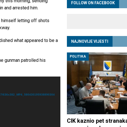
ny this morning, sending
FOLLOW ON FACEBOOK
n and arrested him.
 himself letting off shots
lkway.
ndished what appeared to be a
NAJNOVIJE VIJESTI
POLITIKA
e gunman patrolled his
03047/636x382_MP4_580430195938890304
CIK kaznio pet stranak