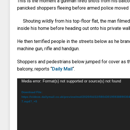
This is the moment a gunman fired shots from his balco
panicked shoppers fleeing before armed police moved i
Shouting wildly from his top-floor flat, the man filmed
inside his home before heading out onto his private wa
He then terrified people in the streets below as he bra
machine gun, rifle and handgun.
Shoppers and pedestrians below jumped for cover as th
balcony, reports “
Daily Mail
“.
Video
Media error: Format(s) not supported or source(s) not found
Player
Download File:
https://videos.dailymail.co.uk/preview/mol/2020/04/22/58043019593889
7.mp4?_=5