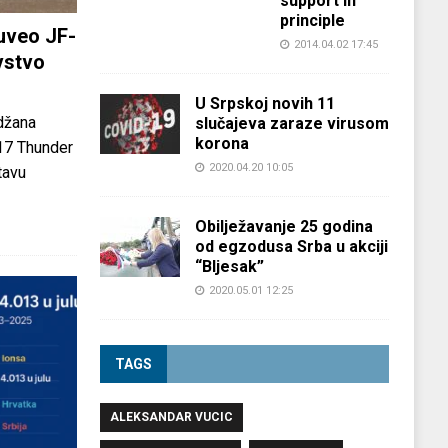
support in
principle
uveo JF-
2014.04.02 17:45
vstvo
U Srpskoj novih 11
džana
slučajeva zaraze virusom
korona
-17 Thunder
2020.04.20 10:05
tavu
Obilježavanje 25 godina
od egzodusa Srba u akciji
“Bljesak”
2020.05.01 12:25
TAGS
ALEKSANDAR VUCIC