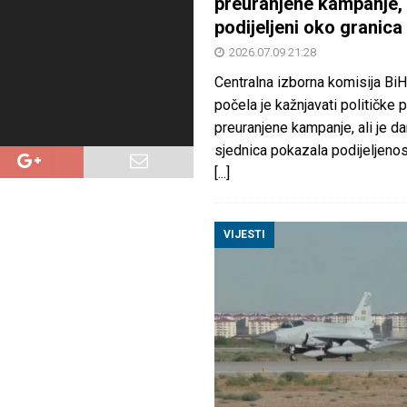
preuranjene kampanje, 
podijeljeni oko granica
2026.07.09 21:28
Centralna izborna komisija BiH
počela je kažnjavati političke 
preuranjene kampanje, ali je d
sjednica pokazala podijeljeno
[...]
VIJESTI