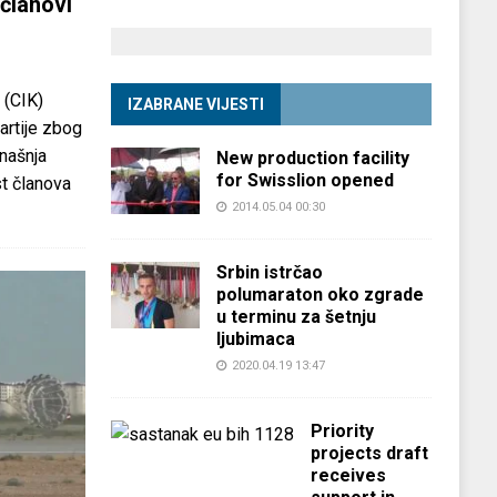
članovi
 (CIK)
IZABRANE VIJESTI
partije zbog
anašnja
New production facility
for Swisslion opened
st članova
2014.05.04 00:30
Srbin istrčao
polumaraton oko zgrade
u terminu za šetnju
ljubimaca
2020.04.19 13:47
Priority
projects draft
receives