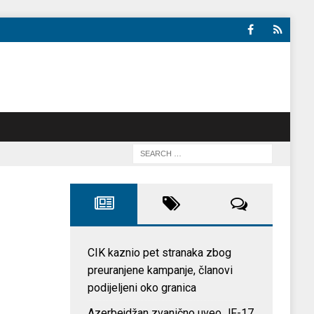
CIK kaznio pet stranaka zbog
preuranjene kampanje, članovi
podijeljeni oko granica
Azerbejdžan zvanično uveo JF-17