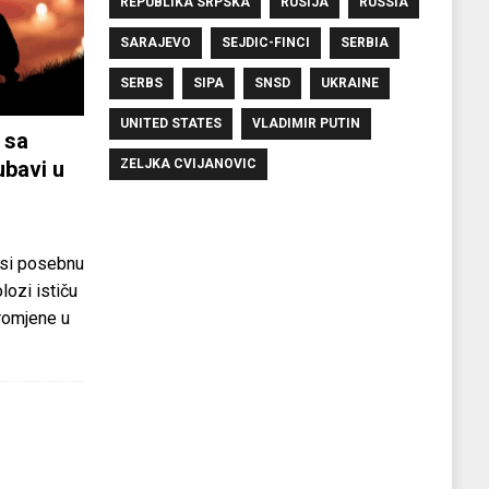
REPUBLIKA SRPSKA
RUSIJA
RUSSIA
SARAJEVO
SEJDIC-FINCI
SERBIA
SERBS
SIPA
SNSD
UKRAINE
UNITED STATES
VLADIMIR PUTIN
 sa
ubavi u
ZELJKA CVIJANOVIC
si posebnu
olozi ističu
promjene u