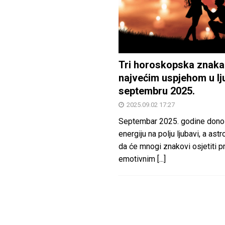
Tri horoskopska znaka
najvećim uspjehom u lj
septembru 2025.
2025.09.02 17:27
Septembar 2025. godine dono
energiju na polju ljubavi, a astr
da će mnogi znakovi osjetiti 
emotivnim
[...]