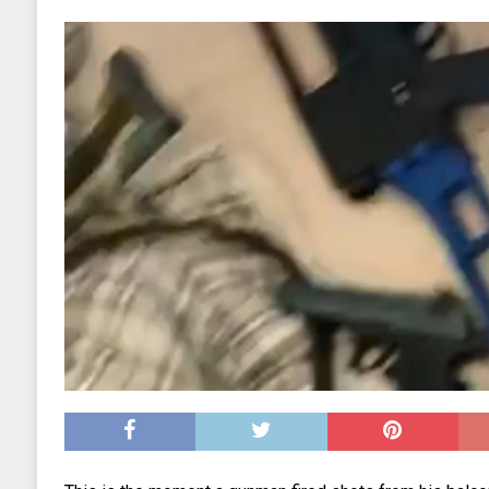
EKONOMIJA
[ 2025.09.02 17:27 ]
Tri horoskopska znaka s
[ 2025.08.30 15:28 ]
Ubistvo Andreja Parubi
[ 2018.12.09 09:30 ]
Banjalučki horski susret