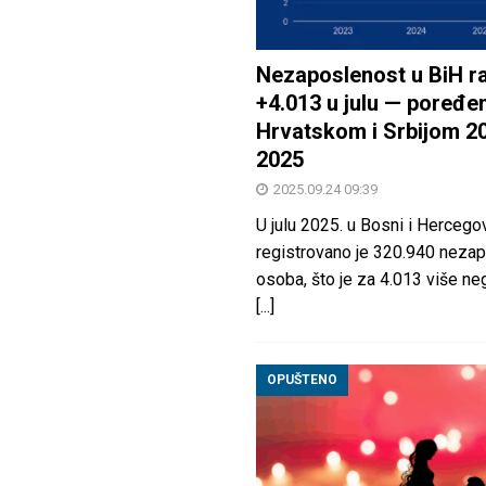
Nezaposlenost u BiH ra
+4.013 u julu — poređen
Hrvatskom i Srbijom 2
2025
2025.09.24 09:39
U julu 2025. u Bosni i Hercegov
registrovano je 320.940 nezap
osoba, što je za 4.013 više neg
[...]
OPUŠTENO