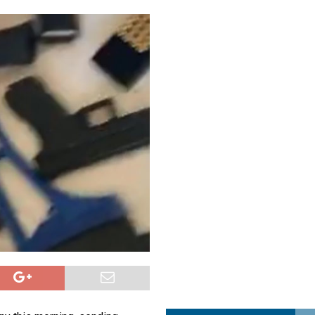
a najvećim uspjehom u ljubavi u septembru 2025.
OPUŠTENO
ja u Lavovu: komandant Majdana pogođen s osam metaka
POLITIKA
i u znaku Jedinstva
OPUŠTENO