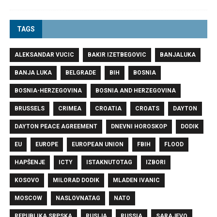
TAGS
ALEKSANDAR VUCIC
BAKIR IZETBEGOVIC
BANJALUKA
BANJA LUKA
BELGRADE
BIH
BOSNIA
BOSNIA-HERZEGOVINA
BOSNIA AND HERZEGOVINA
BRUSSELS
CRIMEA
CROATIA
CROATS
DAYTON
DAYTON PEACE AGREEMENT
DNEVNI HOROSKOP
DODIK
EU
EUROPE
EUROPEAN UNION
FBIH
FLOOD
HAPŠENJE
ICTY
ISTAKNUTOTAG
IZBORI
KOSOVO
MILORAD DODIK
MLADEN IVANIC
MOSCOW
NASLOVNATAG
NATO
REPUBLIKA SRPSKA
RUSIJA
RUSSIA
SARAJEVO