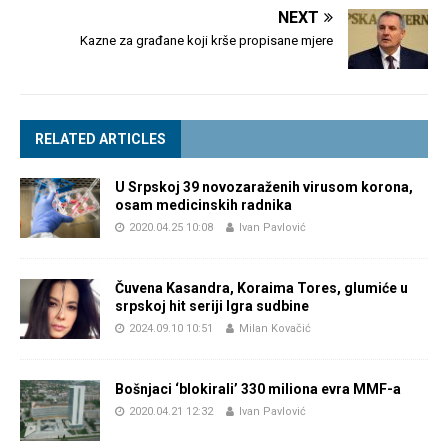
NEXT
Kazne za građane koji krše propisane mjere
RELATED ARTICLES
U Srpskoj 39 novozaraženih virusom korona,
osam medicinskih radnika
2020.04.25 10:08
Ivan Pavlović
Čuvena Kasandra, Koraima Tores, glumiće u
srpskoj hit seriji Igra sudbine
2024.09.10 10:51
Milan Kovačić
Bošnjaci ‘blokirali’ 330 miliona evra MMF-a
2020.04.21 12:32
Ivan Pavlović