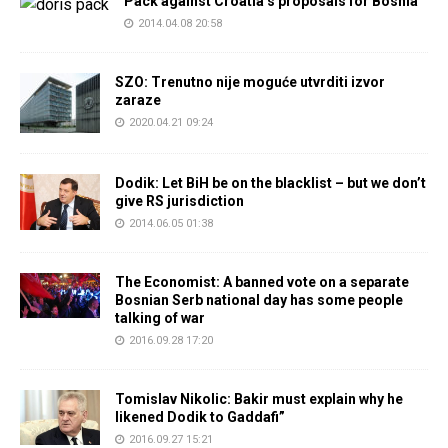
Pack against Croatia’s proposals for Bosnia
2014.04.08 20:58
SZO: Trenutno nije moguće utvrditi izvor
zaraze
2020.04.21 09:24
Dodik: Let BiH be on the blacklist – but we don’t
give RS jurisdiction
2014.06.05 01:38
The Economist: A banned vote on a separate
Bosnian Serb national day has some people
talking of war
2016.09.28 17:20
Tomislav Nikolic: Bakir must explain why he
likened Dodik to Gaddafi”
2016.09.27 15:21