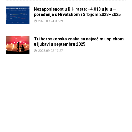
Nezaposlenost u BiH raste: +4.013 u julu —
poređenje s Hrvatskom i Srbijom 2023–2025
2025.09.24 09:39
Tri horoskopska znaka sa najvećim uspjehom
u ljubavi u septembru 2025.
2025.09.02 17:27