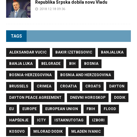
Republika Srpska dobila novu Vladu
2018.12.18 09:36
TAGS
ALEKSANDAR VUCIC
BAKIR IZETBEGOVIC
BANJALUKA
BANJA LUKA
BELGRADE
BIH
BOSNIA
BOSNIA-HERZEGOVINA
BOSNIA AND HERZEGOVINA
BRUSSELS
CRIMEA
CROATIA
CROATS
DAYTON
DAYTON PEACE AGREEMENT
DNEVNI HOROSKOP
DODIK
EU
EUROPE
EUROPEAN UNION
FBIH
FLOOD
HAPŠENJE
ICTY
ISTAKNUTOTAG
IZBORI
KOSOVO
MILORAD DODIK
MLADEN IVANIC