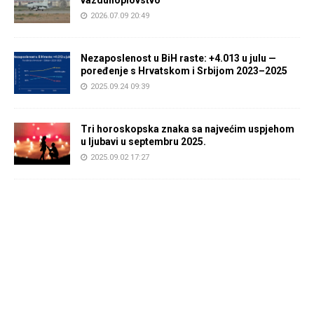
2026.07.09 20:49
Nezaposlenost u BiH raste: +4.013 u julu —
poređenje s Hrvatskom i Srbijom 2023–2025
2025.09.24 09:39
Tri horoskopska znaka sa najvećim uspjehom
u ljubavi u septembru 2025.
2025.09.02 17:27