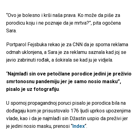
“Ovo je bolesno i krši naša prava. Ko može da piše za
porodicu koju i ne poznaje da je mrtva?”, pita ogočena
Sara.
Portparol Fejsbuka rekao je za CNN da je sporna reklama
odmah uklonjena, a Sara je za reklamu saznala kad joj se
javio zabrinuti rođak, a šokirala se kad ju je vidjela.
“
Najmlađi sin ove petočlane porodice jedini je preživio
smrtonosnu pandemiju jer je samo nosio masku”,
pisalo je uz fotografiju
.
U spornoj propagandnoj poruci pisalo je porodica bila na
dođagaju kom je prisustovalo 176 ljudi uprkos upozenjima
vlade, kao i da je najmlađi sin Džastin uspio da preživi jer
je jedini nosio masku, prenosi “
Index
“.