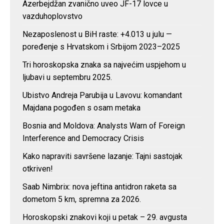
Azerbejdžan zvanično uveo JF-17 lovce u
vazduhoplovstvo
Nezaposlenost u BiH raste: +4.013 u julu —
poređenje s Hrvatskom i Srbijom 2023–2025
Tri horoskopska znaka sa najvećim uspjehom u
ljubavi u septembru 2025.
Ubistvo Andreja Parubija u Lavovu: komandant
Majdana pogođen s osam metaka
Bosnia and Moldova: Analysts Warn of Foreign
Interference and Democracy Crisis
Kako napraviti savršene lazanje: Tajni sastojak
otkriven!
Saab Nimbrix: nova jeftina antidron raketa sa
dometom 5 km, spremna za 2026.
Horoskopski znakovi koji u petak – 29. avgusta