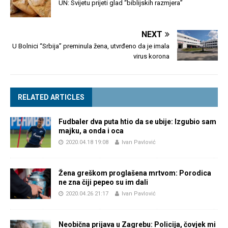
UN: Svijetu prijeti glad “biblijskih razmjera”
NEXT
U Bolnici “Srbija” preminula žena, utvrđeno da je imala
virus korona
RELATED ARTICLES
Fudbaler dva puta htio da se ubije: Izgubio sam
majku, a onda i oca
2020.04.18 19:08
Ivan Pavlović
Žena greškom proglašena mrtvom: Porodica
ne zna čiji pepeo su im dali
2020.04.26 21:17
Ivan Pavlović
Neobična prijava u Zagrebu: Policija, čovjek mi