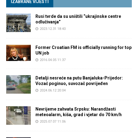
IZABRANE VIJESTI
Rusi tvrde da su uništili “ukrajinske centre
odlučivanja”
2023.12.31 18:40
Former Croatian FM is officially running for top
UN job
2016.04.05 11:37
Detalji nesreće na putu Banjaluka-Prijedor:
Vozač poginuo, suvozač povrijeđen
2024.06.12 20:04
Nevrijeme zahvata Srpsku: Narandžasti
meteoalarm, kiša, grad i vjetar do 70 km/h
2025.07.07 11:06