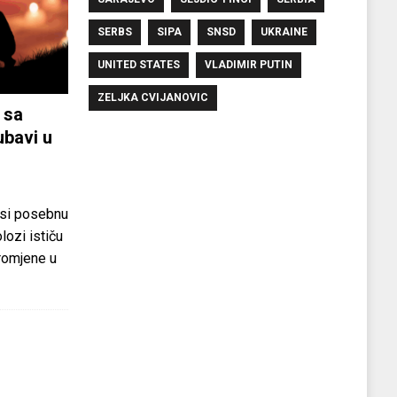
SERBS
SIPA
SNSD
UKRAINE
UNITED STATES
VLADIMIR PUTIN
ZELJKA CVIJANOVIC
 sa
ubavi u
si posebnu
olozi ističu
promjene u