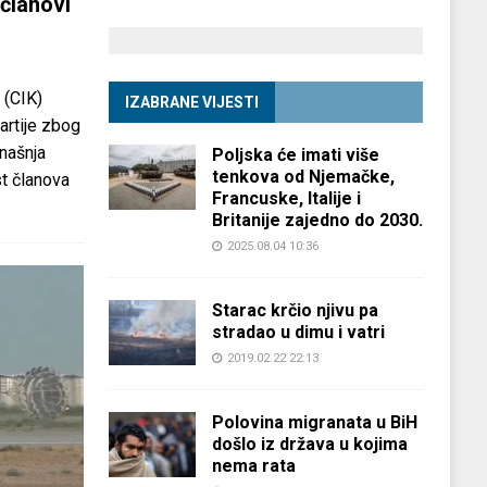
članovi
 (CIK)
IZABRANE VIJESTI
partije zbog
anašnja
Poljska će imati više
tenkova od Njemačke,
st članova
Francuske, Italije i
Britanije zajedno do 2030.
2025.08.04 10:36
Starac krčio njivu pa
stradao u dimu i vatri
2019.02.22 22:13
Polovina migranata u BiH
došlo iz država u kojima
nema rata