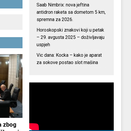
Saab Nimbrix: nova jeftina
antidron raketa sa dometom 5 km,
spremna za 2026.
Horoskopski znakovi koji u petak
– 29. avgusta 2025 – doživljavaju
uspjeh
Vic dana: Kocka – kako je aparat
za sokove postao slot mašina
a zbog