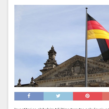
EKONOMIJA
[ 2025.09.02 17:27 ]
Tri horoskopska znaka s
[ 2025.08.30 15:28 ]
Ubistvo Andreja Parubi
[ 2018.12.09 09:30 ]
Banjalučki horski susret