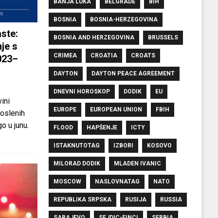
BANJA LUKA
BELGRADE
BIH
BOSNIA
BOSNIA-HERZEGOVINA
ste:
BOSNIA AND HERZEGOVINA
BRUSSELS
je s
CRIMEA
CROATIA
CROATS
023–
DAYTON
DAYTON PEACE AGREEMENT
DNEVNI HOROSKOP
DODIK
EU
ini
EUROPE
EUROPEAN UNION
FBIH
oslenih
o u junu.
FLOOD
HAPŠENJE
ICTY
ISTAKNUTOTAG
IZBORI
KOSOVO
MILORAD DODIK
MLADEN IVANIC
MOSCOW
NASLOVNATAG
NATO
REPUBLIKA SRPSKA
RUSIJA
RUSSIA
SARAJEVO
SEJDIC-FINCI
SERBIA