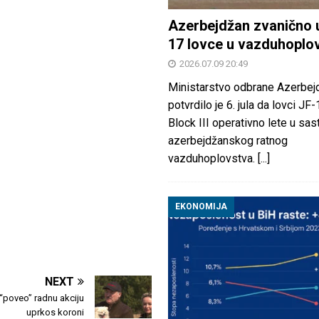
Azerbejdžan zvanično 
17 lovce u vazduhoplo
2026.07.09 20:49
Ministarstvo odbrane Azerbej
potvrdilo je 6. jula da lovci JF
Block III operativno lete u sas
azerbejdžanskog ratnog
vazduhoplovstva.
[...]
EKONOMIJA
NEXT
“poveo” radnu akciju
uprkos koroni