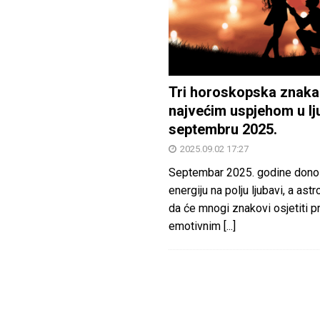
Tri horoskopska znaka
najvećim uspjehom u lj
septembru 2025.
2025.09.02 17:27
Septembar 2025. godine dono
energiju na polju ljubavi, a astr
da će mnogi znakovi osjetiti 
emotivnim
[...]