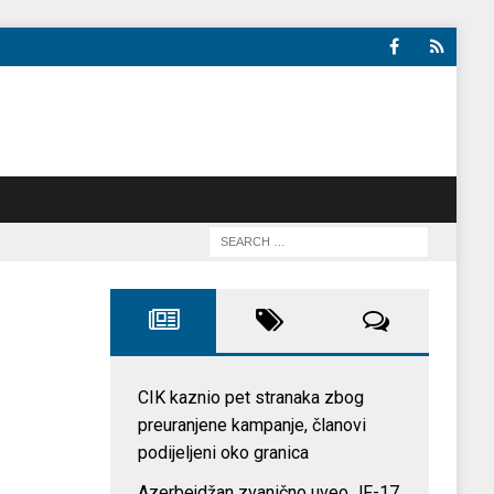
CIK kaznio pet stranaka zbog
preuranjene kampanje, članovi
podijeljeni oko granica
Azerbejdžan zvanično uveo JF-17