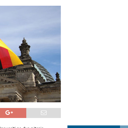
a najvećim uspjehom u ljubavi u septembru 2025.
OPUŠTENO
ja u Lavovu: komandant Majdana pogođen s osam metaka
POLITIKA
i u znaku Jedinstva
OPUŠTENO