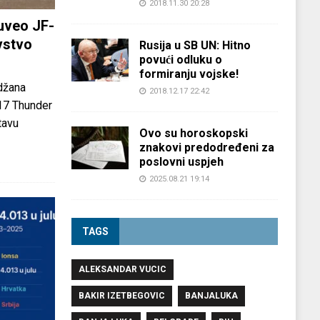
2018.11.30 20:28
uveo JF-
vstvo
Rusija u SB UN: Hitno
povući odluku o
formiranju vojske!
džana
2018.12.17 22:42
-17 Thunder
tavu
Ovo su horoskopski
znakovi predodređeni za
poslovni uspjeh
2025.08.21 19:14
TAGS
ALEKSANDAR VUCIC
BAKIR IZETBEGOVIC
BANJALUKA