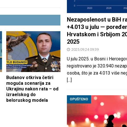
Nezaposlenost u BiH ra
+4.013 u julu — poređen
Hrvatskom i Srbijom 2
2025
2025.09.24 09:39
U julu 2025. u Bosni i Hercegov
registrovano je 320.940 nezap
osoba, što je za 4.013 više neg
Budanov otkriva četiri
[...]
moguća scenarija za
Ukrajinu nakon rata – od
izraelskog do
OPUŠTENO
beloruskog modela