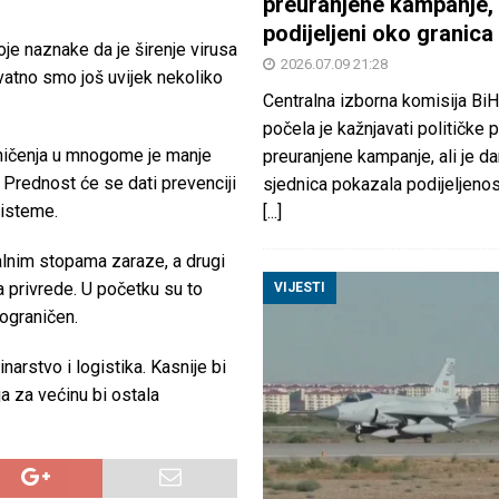
preuranjene kampanje, 
podijeljeni oko granica
je naznake da je širenje virusa
2026.07.09 21:28
atno smo još uvijek nekoliko
Centralna izborna komisija BiH
počela je kažnjavati političke 
aničenja u mnogome je manje
preuranjene kampanje, ali je d
. Prednost će se dati prevenciji
sjednica pokazala podijeljeno
sisteme.
[...]
alnim stopama zaraze, a drugi
a privrede. U početku su to
VIJESTI
 ograničen.
arstvo i logistika. Kasnije bi
ja za većinu bi ostala