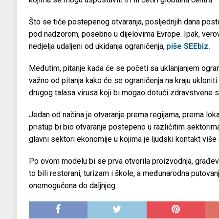
Što se tiče postepenog otvaranja, posljednjih dana posto
pod nadzorom, posebno u dijelovima Evrope. Ipak, verov
nedjelja udaljeni od ukidanja ograničenja,
piše SEEbiz.
Međutim, pitanje kada će se početi sa uklanjanjem ogr
važno od pitanja kako će se ograničenja na kraju ukloniti
drugog talasa virusa koji bi mogao dotući zdravstvene 
Jedan od načina je otvaranje prema regijama, prema lok
pristup bi bio otvaranje postepeno u različitim sektorim
glavni sektori ekonomije u kojima je ljudski kontakt više
Po ovom modelu bi se prva otvorila proizvodnja, građevin
to bili restorani, turizam i škole, a međunarodna putovan
onemogućena do daljnjeg.