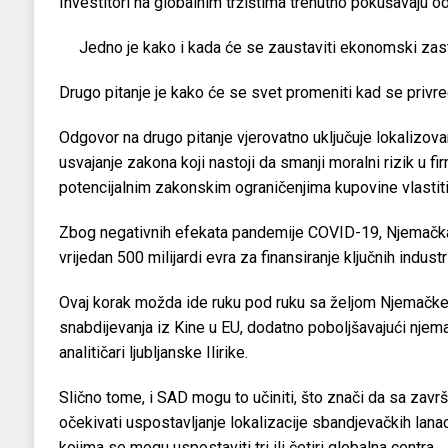
Investitori na globalnim tržištima trenutno pokušavaju od
Jedno je kako i kada će se zaustaviti ekonomski zast
Drugo pitanje je kako će se svet promeniti kad se priv
Odgovor na drugo pitanje vjerovatno uključuje lokalizova
usvajanje zakona koji nastoji da smanji moralni rizik u f
potencijalnim zakonskim ograničenjima kupovine vlastitih
Zbog negativnih efekata pandemije COVID-19, Njemačka 
vrijedan 500 milijardi evra za finansiranje ključnih industri
Ovaj korak možda ide ruku pod ruku sa željom Njemačke 
snabdijevanja iz Kine u EU, dodatno poboljšavajući njemačk
analitičari ljubljanske Ilirike.
Slično tome, i SAD mogu to učiniti, što znači da sa za
očekivati uspostavljanje lokalizacije sbandjevačkih lan
kojima se mogu uspostaviti tri ili četiri globalna centra.