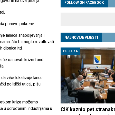
govoriti na dva pitanja.
FOLLOW ON FACEBOOK
oj.
reda ponovo pokrene.
nje lanaca snabdijevanja i
NAJNOVIJE VIJESTI
irmama, što bi moglo rezultovati
 dionica itd.
POLITIKA
će osnovati krizni fond
ja.
da više lokalizuje lance
i politički uticaj, pišu
vršetkom krize možemo
aca u određenim industrijama u
CIK kaznio pet stranak