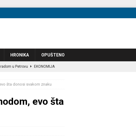
HRONIKA
OPUŠTENO
 radom u Petrovu
EKONOMIJA
većena razvoju filmske industrije
OPUŠTENO
evo šta donosi svakom znaku
ec za tri aerodroma u BiH
EKONOMIJA
 “next one” will occur!?
POLITIKA
hodom, evo šta
zbog preuranjene kampanje, članovi podijeljeni oko granica
POLITIKA
eo JF-17 lovce u vazduhoplovstvo
VIJESTI
te: +4.013 u julu — poređenje s Hrvatskom i Srbijom 2023–2025