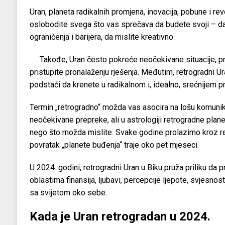
Uran, planeta radikalnih promjena, inovacija, pobune i re
oslobodite svega što vas sprečava da budete svoji – da
ograničenja i barijera, da mislite kreativno.
Takođe, Uran često pokreće neočekivane situacije, pr
pristupite pronalaženju rješenja. Međutim, retrogradni U
podstaći da krenete u radikalnom i, idealno, srećnijem p
Termin „retrogradno“ možda vas asocira na lošu komunikac
neočekivane prepreke, ali u astrologiji retrogradne plan
nego što možda mislite. Svake godine prolazimo kroz re
povratak „planete buđenja“ traje oko pet mjeseci.
U 2024. godini, retrogradni Uran u Biku pruža priliku da p
oblastima finansija, ljubavi, percepcije ljepote, svjesnost
sa svijetom oko sebe.
Kada je Uran retrogradan u 2024.