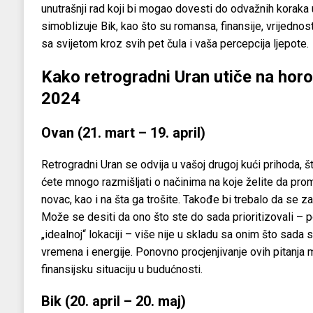
unutrašnji rad koji bi mogao dovesti do odvažnih koraka 
simoblizuje Bik, kao što su romansa, finansije, vrijednost
sa svijetom kroz svih pet čula i vaša percepcija ljepote.
Kako retrogradni Uran utiče na hor
2024
Ovan (21. mart – 19. april)
Retrogradni Uran se odvija u vašoj drugoj kući prihoda, 
ćete mnogo razmišljati o načinima na koje želite da promi
novac, kao i na šta ga trošite. Takođe bi trebalo da se z
Može se desiti da ono što ste do sada prioritizovali – po
„idealnoj“ lokaciji – više nije u skladu sa onim što sada
vremena i energije. Ponovno procjenjivanje ovih pitanja 
finansijsku situaciju u budućnosti.
Bik (20. april – 20. maj)