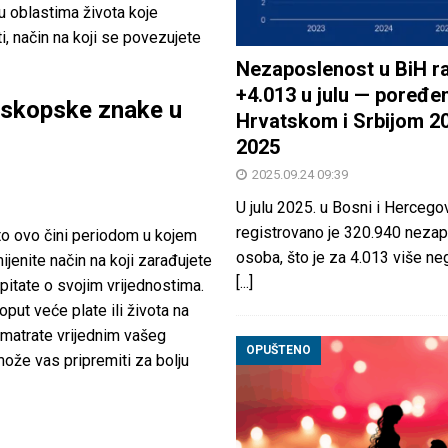
u oblastima života koje
i, način na koji se povezujete
Nezaposlenost u BiH ra
+4.013 u julu — poređen
oskopske znake u
Hrvatskom i Srbijom 2
2025
2025.09.24 09:39
U julu 2025. u Bosni i Hercegov
registrovano je 320.940 nezap
što ovo čini periodom u kojem
osoba, što je za 4.013 više neg
jenite način na koji zarađujete
[...]
apitate o svojim vrijednostima.
put veće plate ili života na
 smatrate vrijednim vašeg
OPUŠTENO
može vas pripremiti za bolju