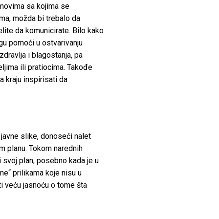
timovima sa kojima se
ma, možda bi trebalo da
elite da komunicirate. Bilo kako
gu pomoći u ostvarivanju
dravlja i blagostanja, pa
eljima ili pratiocima. Takođe
a kraju inspirisati da
 javne slike, donoseći nalet
om planu. Tokom narednih
ti svoj plan, posebno kada je u
„ne“ prilikama koje nisu u
ti veću jasnoću o tome šta