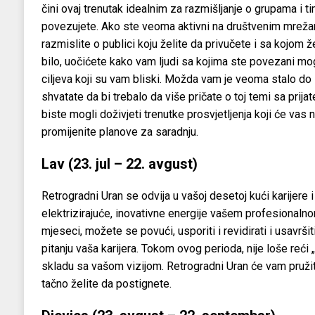
čini ovaj trenutak idealnim za razmišljanje o grupama i 
povezujete. Ako ste veoma aktivni na društvenim mreža
razmislite o publici koju želite da privučete i sa kojom ž
bilo, uočićete kako vam ljudi sa kojima ste povezani mo
ciljeva koji su vam bliski. Možda vam je veoma stalo do z
shvatate da bi trebalo da više pričate o toj temi sa prijat
biste mogli doživjeti trenutke prosvjetljenja koji će vas n
promijenite planove za saradnju.
Lav (23. jul – 22. avgust)
Retrogradni Uran se odvija u vašoj desetoj kući karijere i
elektrizirajuće, inovativne energije vašem profesionaln
mjeseci, možete se povući, usporiti i revidirati i usavrši
pitanju vaša karijera. Tokom ovog perioda, nije loše reći 
skladu sa vašom vizijom. Retrogradni Uran će vam pruži
tačno želite da postignete.