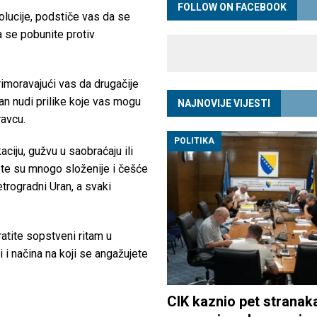
FOLLOW ON FACEBOOK
volucije, podstiče vas da se
 se pobunite protiv
imoravajući vas da drugačije
ran nudi prilike koje vas mogu
NAJNOVIJE VIJESTI
ravcu.
POLITIKA
iju, gužvu u saobraćaju ili
ete su mnogo složenije i češće
trogradni Uran, a svaki
ratite sopstveni ritam u
i i načina na koji se angažujete
CIK kaznio pet stranak