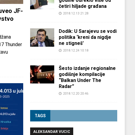
godine odreklo više od
četiri hiljade građana
uveo JF-
2018.12.13 21:28
vstvo
Dodik: U Sarajevu se vodi
džana
politika ‘kreni da nigdje
ne stigneš’
-17 Thunder
2018.12.24 10:18
tavu
Šesto izdanje regionalne
godišnje kompilacije
“Balkan Under The
Radar”
2018.12.20 20:46
TAGS
ALEKSANDAR VUCIC