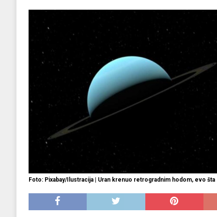
EKONOMIJA
[ 2025.09.02 17:27 ]
Tri horoskopska znaka s
[ 2025.08.30 15:28 ]
Ubistvo Andreja Parubi
[ 2018.12.09 09:30 ]
Banjalučki horski susret
Foto: Pixabay/Ilustracija | Uran krenuo retrogradnim hodom, evo š