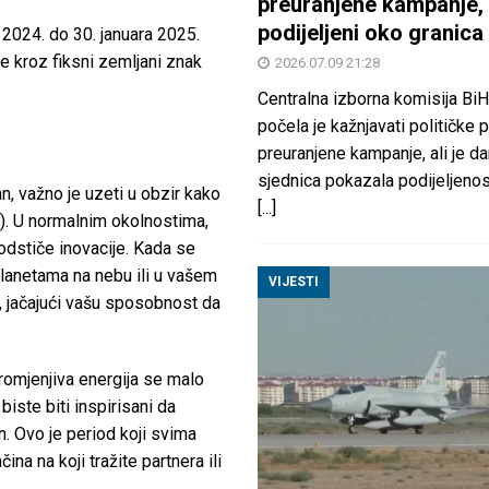
preuranjene kampanje, 
podijeljeni oko granica
 2024. do 30. januara 2025.
e kroz fiksni zemljani znak
2026.07.09 21:28
Centralna izborna komisija BiH
počela je kažnjavati političke 
preuranjene kampanje, ali je d
sjednica pokazala podijeljeno
n, važno je uzeti u obzir kako
[...]
d). U normalnim okolnostima,
podstiče inovacije. Kada se
 planetama na nebu ili u vašem
VIJESTI
 jačajući vašu sposobnost da
romjenjiva energija se malo
iste biti inspirisani da
in. Ovo je period koji svima
ina na koji tražite partnera ili