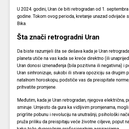
U 2024. godini, Uran će biti retrogradan od 1. septembra
godine. Tokom ovog perioda, kretanje unazad odvijaće s
Bika.
Šta znači retrogradni Uran
Da biste razumjeli šta se dešava kada je Uran retrograda
planeta utiče na vas kada se kreće direktno (ili unaprije
Uran donosi iznenađenja (bila pozitivna ili negativna) i 
Uran sinhronizuje, sukobi ili stvara opoziciju sa drugim
natalnom horoskopu, podstiče vas da preispitate norme,
prihvatite promjene.
Međutim, kada je Uran retrogradan, njegova električna, p
smiruje. Umjesto da gura ka vidljivim promjenama, mogli b
prigrlite pobunu i revoluciju na unutrašnji, psihološki nač
pruža priliku da preispitaju veće životne ciljeve, poput nač
kako teže dugoročnim profesionalnim aspiracijama.