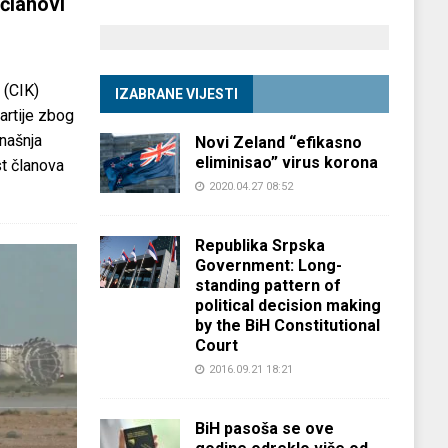
članovi
 (CIK)
IZABRANE VIJESTI
partije zbog
anašnja
Novi Zeland “efikasno
eliminisao” virus korona
st članova
2020.04.27 08:52
Republika Srpska
Government: Long-
standing pattern of
political decision making
by the BiH Constitutional
Court
2016.09.21 18:21
BiH pasoša se ove