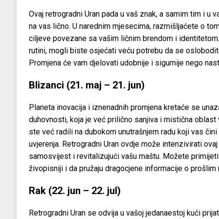
Ovaj retrogradni Uran pada u vaš znak, a samim tim i u v
na vas lično. U narednim mjesecima, razmišljaćete o to
ciljeve povezane sa vašim ličnim brendom i identitetom.
rutini, mogli biste osjećati veću potrebu da se oslobodit
Promjena će vam djelovati udobnije i sigurnije nego nas
Blizanci (21. maj – 21. jun)
Planeta inovacija i iznenadnih promjena kretaće se una
duhovnosti, koja je već prilično sanjiva i mistična obla
ste već radili na dubokom unutrašnjem radu koji vas čini
uvjerenja. Retrogradni Uran ovdje može intenzivirati ovaj
samosvijest i revitalizujući vašu maštu. Možete primijetiti
živopisniji i da pružaju dragocjene informacije o prošlim
Rak (22. jun – 22. jul)
Retrogradni Uran se odvija u vašoj jedanaestoj kući prijat