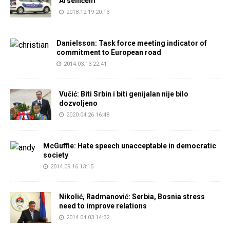
Arsenićem
2018.12.19 20:13
Danielsson: Task force meeting indicator of
commitment to European road
2014.03.13 22:41
Vučić: Biti Srbin i biti genijalan nije bilo
dozvoljeno
2020.04.26 16:48
McGuffie: Hate speech unacceptable in democratic
society
2014.09.16 13:15
Nikolić, Radmanović: Serbia, Bosnia stress
need to improve relations
2014.04.03 14:32