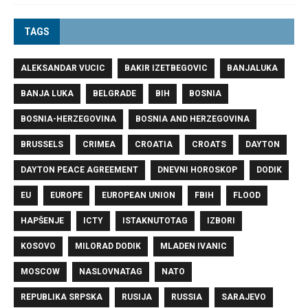
TAGS
ALEKSANDAR VUCIC
BAKIR IZETBEGOVIC
BANJALUKA
BANJA LUKA
BELGRADE
BIH
BOSNIA
BOSNIA-HERZEGOVINA
BOSNIA AND HERZEGOVINA
BRUSSELS
CRIMEA
CROATIA
CROATS
DAYTON
DAYTON PEACE AGREEMENT
DNEVNI HOROSKOP
DODIK
EU
EUROPE
EUROPEAN UNION
FBIH
FLOOD
HAPŠENJE
ICTY
ISTAKNUTOTAG
IZBORI
KOSOVO
MILORAD DODIK
MLADEN IVANIC
MOSCOW
NASLOVNATAG
NATO
REPUBLIKA SRPSKA
RUSIJA
RUSSIA
SARAJEVO