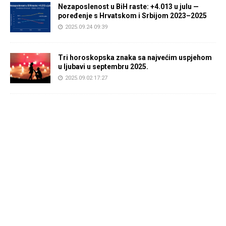
Nezaposlenost u BiH raste: +4.013 u julu —
poređenje s Hrvatskom i Srbijom 2023–2025
2025.09.24 09:39
Tri horoskopska znaka sa najvećim uspjehom
u ljubavi u septembru 2025.
2025.09.02 17:27