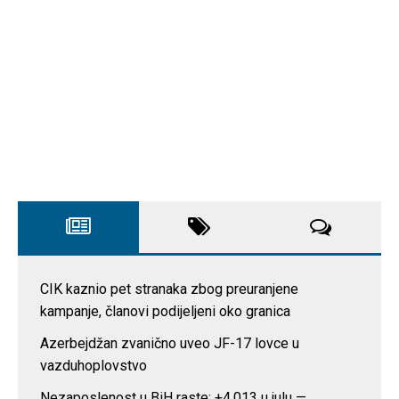
CIK kaznio pet stranaka zbog preuranjene
kampanje, članovi podijeljeni oko granica
Azerbejdžan zvanično uveo JF-17 lovce u
vazduhoplovstvo
Nezaposlenost u BiH raste: +4.013 u julu —