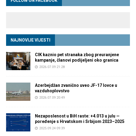
FOLLOW ON FACEBOOK
NAJNOVIJE VIJESTI
CIK kaznio pet stranaka zbog preuranjene
kampanje, članovi podijeljeni oko granica
2026.07.09 21:28
Azerbejdžan zvanično uveo JF-17 lovce u
vazduhoplovstvo
2026.07.09 20:49
Nezaposlenost u BiH raste: +4.013 u julu —
poređenje s Hrvatskom i Srbijom 2023–2025
2025.09.24 09:39