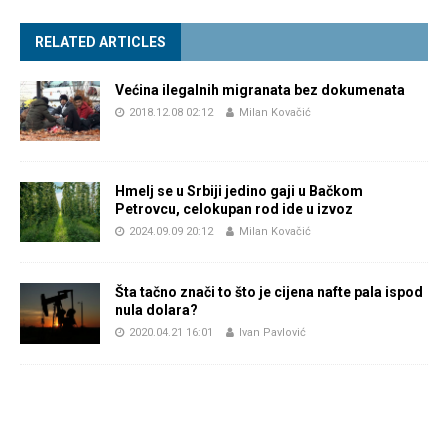
RELATED ARTICLES
Većina ilegalnih migranata bez dokumenata
2018.12.08 02:12
Milan Kovačić
Hmelj se u Srbiji jedino gaji u Bačkom
Petrovcu, celokupan rod ide u izvoz
2024.09.09 20:12
Milan Kovačić
Šta tačno znači to što je cijena nafte pala ispod
nula dolara?
2020.04.21 16:01
Ivan Pavlović