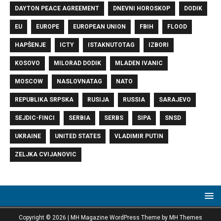
DAYTON PEACE AGREEMENT
DNEVNI HOROSKOP
DODIK
EU
EUROPE
EUROPEAN UNION
FBIH
FLOOD
HAPŠENJE
ICTY
ISTAKNUTOTAG
IZBORI
KOSOVO
MILORAD DODIK
MLADEN IVANIC
MOSCOW
NASLOVNATAG
NATO
REPUBLIKA SRPSKA
RUSIJA
RUSSIA
SARAJEVO
SEJDIC-FINCI
SERBIA
SERBS
SIPA
SNSD
UKRAINE
UNITED STATES
VLADIMIR PUTIN
ZELJKA CVIJANOVIC
Copyright © 2026 | MH Magazine WordPress Theme by
MH Themes