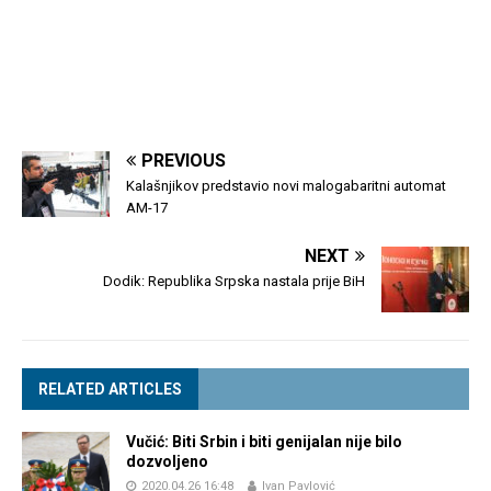
PREVIOUS
Kalašnjikov predstavio novi malogabaritni automat
AM-17
NEXT
Dodik: Republika Srpska nastala prije BiH
RELATED ARTICLES
Vučić: Biti Srbin i biti genijalan nije bilo
dozvoljeno
2020.04.26 16:48
Ivan Pavlović