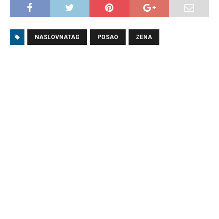
NASLOVNATAG
POSAO
ZENA