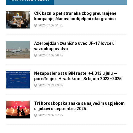
CIK kaznio pet stranaka zbog preuranjene
kampanje, članovi podijeljeni oko granica
2026.07.09 21:28
Azerbejdžan zvanično uveo JF-17 lovce u
vazduhoplovstvo
2026.07.09 20:49
Nezaposlenost u BiH raste: +4.013 u julu —
poređenje s Hrvatskom i Srbijom 2023–2025
2025.09.24 09:39
Tri horoskopska znaka sa najvećim uspjehom
u ljubavi u septembru 2025.
2025.09.02 17:27