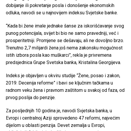
dobijanje ili pokretanje posla i donošenje ekonomskih
odluka, navodi se u najnovijem indeksu Svjetske banke.
“Kada bi žene imale jednake šanse za iskorišćavanje svog
punog potencijala, svijet bi bio ne samo pravedniji, već i
prosperitetniji. Promjene se dešavaju, ali ne dovoljno brzo.
Trenutno 2,7 milijardi žena još nema zakonsku mogućnost
istih izbora posla kao muškarci”, rekla je privremena
predsjednica Grupe Svetska banka, Kristalina Georgijeva.
Indeks je objavljen u okviru studije “Žene, posao i zakon,
2019: Decenija reforme” i bavi se ključnim tačkama u
radnom veku žena i pravnom zaštitom u svakoj od faza, od
prvog poslija do penzije.
Za posljednjih 10 godina je, navodi Svjetska banka, u
Evropi i centralnoj Aziji sprovedeno 47 reformi, najvećim
dijelom u oblasti penzija. Devet zemalja u Evropi,