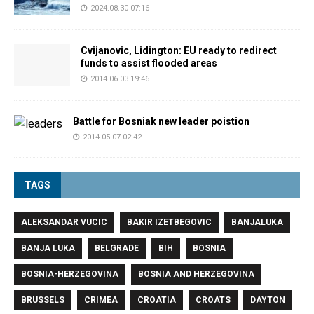
2024.08.30 07:16
Cvijanovic, Lidington: EU ready to redirect
funds to assist flooded areas
2014.06.03 19:46
Battle for Bosniak new leader poistion
2014.05.07 02:42
TAGS
ALEKSANDAR VUCIC
BAKIR IZETBEGOVIC
BANJALUKA
BANJA LUKA
BELGRADE
BIH
BOSNIA
BOSNIA-HERZEGOVINA
BOSNIA AND HERZEGOVINA
BRUSSELS
CRIMEA
CROATIA
CROATS
DAYTON