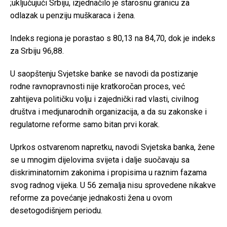
;uključujući Srbiju, izjednačilo je starosnu granicu za
odlazak u penziju muškaraca i žena.
Indeks regiona je porastao s 80,13 na 84,70, dok je indeks
za Srbiju 96,88.
U saopštenju Svjetske banke se navodi da postizanje
rodne ravnopravnosti nije kratkoročan proces, već
zahtijeva političku volju i zajednički rad vlasti, civilnog
društva i medjunarodnih organizacija, a da su zakonske i
regulatorne reforme samo bitan prvi korak.
Uprkos ostvarenom napretku, navodi Svjetska banka, žene
se u mnogim dijelovima svijeta i dalje suočavaju sa
diskriminatornim zakonima i propisima u raznim fazama
svog radnog vijeka. U 56 zemalja nisu sprovedene nikakve
reforme za povećanje jednakosti žena u ovom
desetogodišnjem periodu.