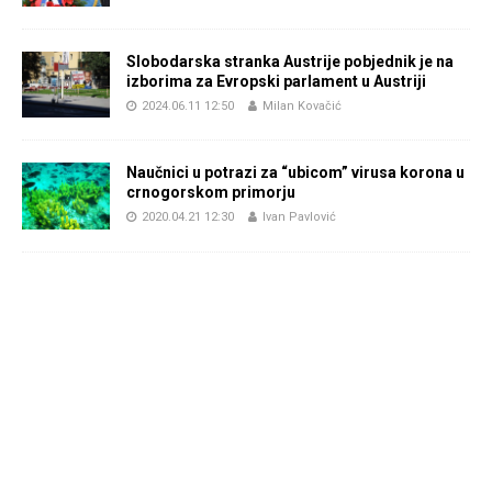
Slobodarska stranka Austrije pobjednik je na
izborima za Evropski parlament u Austriji
2024.06.11 12:50
Milan Kovačić
Naučnici u potrazi za “ubicom” virusa korona u
crnogorskom primorju
2020.04.21 12:30
Ivan Pavlović