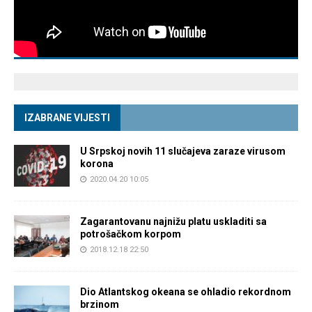
IZABRANE VIJESTI
U Srpskoj novih 11 slučajeva zaraze virusom
korona
2020.04.20 10:05
Zagarantovanu najnižu platu uskladiti sa
potrošačkom korpom
2018.12.18 22:50
Dio Atlantskog okeana se ohladio rekordnom
brzinom