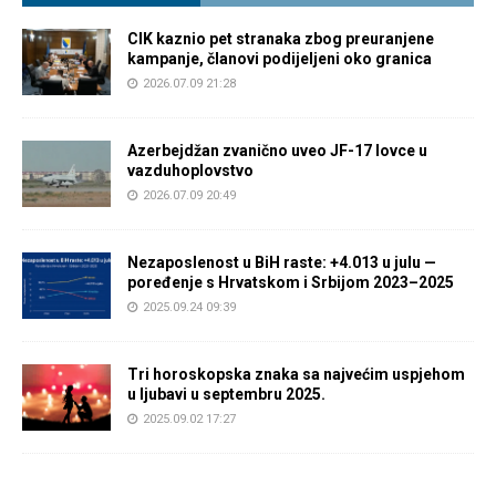
CIK kaznio pet stranaka zbog preuranjene
kampanje, članovi podijeljeni oko granica
2026.07.09 21:28
Azerbejdžan zvanično uveo JF-17 lovce u
vazduhoplovstvo
2026.07.09 20:49
Nezaposlenost u BiH raste: +4.013 u julu —
poređenje s Hrvatskom i Srbijom 2023–2025
2025.09.24 09:39
Tri horoskopska znaka sa najvećim uspjehom
u ljubavi u septembru 2025.
2025.09.02 17:27