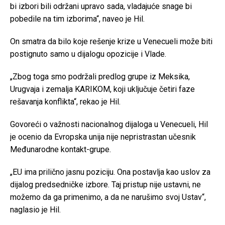
bi izbori bili održani upravo sada, vladajuće snage bi
pobedile na tim izborima“, naveo je Hil.
On smatra da bilo koje rešenje krize u Venecueli može biti
postignuto samo u dijalogu opozicije i Vlade.
„Zbog toga smo podržali predlog grupe iz Meksika,
Urugvaja i zemalja KARIKOM, koji uključuje četiri faze
rešavanja konflikta“, rekao je Hil.
Govoreći o važnosti nacionalnog dijaloga u Venecueli, Hil
je ocenio da Evropska unija nije nepristrastan učesnik
Međunarodne kontakt-grupe.
„EU ima prilično jasnu poziciju. Ona postavlja kao uslov za
dijalog predsedničke izbore. Taj pristup nije ustavni, ne
možemo da ga primenimo, a da ne narušimo svoj Ustav“,
naglasio je Hil.