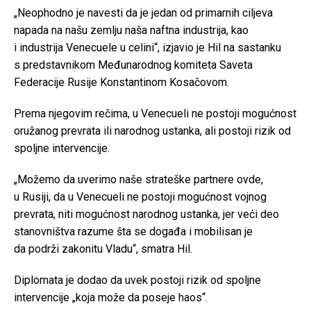
„Neophodno je navesti da je jedan od primarnih ciljeva
napada na našu zemlju naša naftna industrija, kao
i industrija Venecuele u celini“, izjavio je Hil na sastanku
s predstavnikom Međunarodnog komiteta Saveta
Federacije Rusije Konstantinom Kosačovom.
Prema njegovim rečima, u Venecueli ne postoji mogućnost
oružanog prevrata ili narodnog ustanka, ali postoji rizik od
spoljne intervencije.
„Možemo da uverimo naše strateške partnere ovde,
u Rusiji, da u Venecueli ne postoji mogućnost vojnog
prevrata, niti mogućnost narodnog ustanka, jer veći deo
stanovništva razume šta se događa i mobilisan je
da podrži zakonitu Vladu“, smatra Hil.
Diplomata je dodao da uvek postoji rizik od spoljne
intervencije „koja može da poseje haos“.