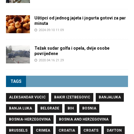
Uštipci od jednog jajeta i jogurta gotovi za par
minuta
2024.09.10 11:09
Težak sudar golfa i opela, dvije osobe
povrijeđene
2020.04.16 21:29
TAGS
ALEKSANDAR VUCIC
BAKIR IZETBEGOVIC
BANJALUKA
BANJA LUKA
BELGRADE
BIH
BOSNIA
BOSNIA-HERZEGOVINA
BOSNIA AND HERZEGOVINA
BRUSSELS
CRIMEA
CROATIA
CROATS
DAYTON