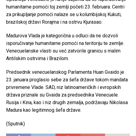
humanitarne pomoći toj zemlji početi 23. februara. Centri
za prikupljanje pomoći nalaze se u kolumbijskoj Kukuti,
brazilskoj državi Rorajma i na ostrvu Kjurasao.
Madurova Vlada je kategorična u odluci da ne dozvoli
isporučivanje humanitarne pomoći na teritoriju te zemlje.
Venecuelanske vlasti su već zatvorile granicu s malim
Antilskim ostrvima i Brazilom.
Predsednik venecuelanskog Parlamenta Huan Gvaido je
23. januara proglasio sebe za šefa države tokom mandata
privremene Vlade. SAD, niz latinoameričkih i evropskih
država priznale su Gvaida za predsednika Venecuele.
Rusija i Kina, kao i niz drugih zemalja, podržavaju Nikolasa
Madura kao legitimnog šefa države.
(Sputnik)