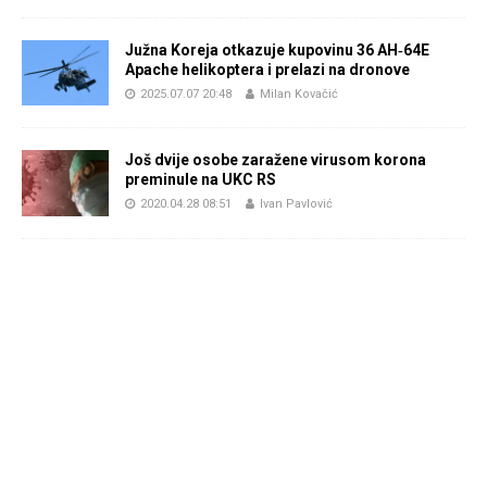
Južna Koreja otkazuje kupovinu 36 AH‑64E
Apache helikoptera i prelazi na dronove
2025.07.07 20:48
Milan Kovačić
Još dvije osobe zaražene virusom korona
preminule na UKC RS
2020.04.28 08:51
Ivan Pavlović