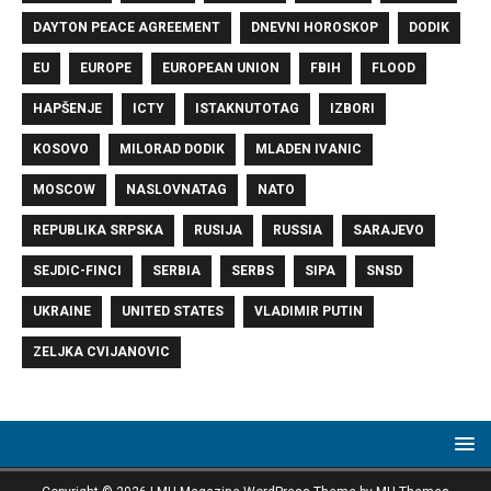
DAYTON PEACE AGREEMENT
DNEVNI HOROSKOP
DODIK
EU
EUROPE
EUROPEAN UNION
FBIH
FLOOD
HAPŠENJE
ICTY
ISTAKNUTOTAG
IZBORI
KOSOVO
MILORAD DODIK
MLADEN IVANIC
MOSCOW
NASLOVNATAG
NATO
REPUBLIKA SRPSKA
RUSIJA
RUSSIA
SARAJEVO
SEJDIC-FINCI
SERBIA
SERBS
SIPA
SNSD
UKRAINE
UNITED STATES
VLADIMIR PUTIN
ZELJKA CVIJANOVIC