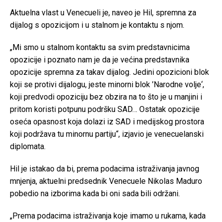
Aktuelna vlast u Venecueli je, naveo je Hil, spremna za
dijalog s opozicijom i u stalnom je kontaktu s njom.
„Mi smo u stalnom kontaktu sa svim predstavnicima
opozicije i poznato nam je da je većina predstavnika
opozicije spremna za takav dijalog. Jedini opozicioni blok
koji se protivi dijalogu, jeste minorni blok ’Narodne volje‘,
koji predvodi opoziciju bez obzira na to što je u manjini i
pritom koristi potpunu podršku SAD… Ostatak opozicije
oseća opasnost koja dolazi iz SAD i medijskog prostora
koji podržava tu minornu partiju“, izjavio je venecuelanski
diplomata.
Hil je istakao da bi, prema podacima istraživanja javnog
mnjenja, aktuelni predsednik Venecuele Nikolas Maduro
pobedio na izborima kada bi oni sada bili održani.
„Prema podacima istraživanja koje imamo u rukama, kada