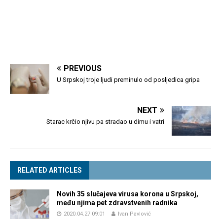
PREVIOUS
U Srpskoj troje ljudi preminulo od posljedica gripa
NEXT
Starac krčio njivu pa stradao u dimu i vatri
RELATED ARTICLES
Novih 35 slučajeva virusa korona u Srpskoj,
među njima pet zdravstvenih radnika
2020.04.27 09:01
Ivan Pavlović