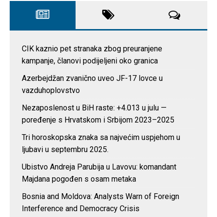
CIK kaznio pet stranaka zbog preuranjene
kampanje, članovi podijeljeni oko granica
Azerbejdžan zvanično uveo JF-17 lovce u
vazduhoplovstvo
Nezaposlenost u BiH raste: +4.013 u julu —
poređenje s Hrvatskom i Srbijom 2023–2025
Tri horoskopska znaka sa najvećim uspjehom u
ljubavi u septembru 2025.
Ubistvo Andreja Parubija u Lavovu: komandant
Majdana pogođen s osam metaka
Bosnia and Moldova: Analysts Warn of Foreign
Interference and Democracy Crisis