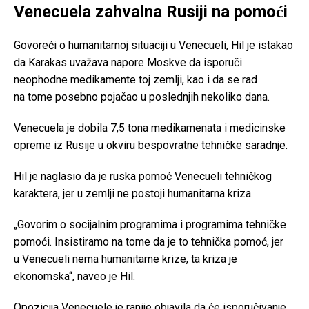
Venecuela zahvalna Rusiji na pomoći
Govoreći o humanitarnoj situaciji u Venecueli, Hil je istakao
da Karakas uvažava napore Moskve da isporuči
neophodne medikamente toj zemlji, kao i da se rad
na tome posebno pojačao u poslednjih nekoliko dana.
Venecuela je dobila 7,5 tona medikamenata i medicinske
opreme iz Rusije u okviru bespovratne tehničke saradnje.
Hil je naglasio da je ruska pomoć Venecueli tehničkog
karaktera, jer u zemlji ne postoji humanitarna kriza.
„Govorim o socijalnim programima i programima tehničke
pomoći. Insistiramo na tome da je to tehnička pomoć, jer
u Venecueli nema humanitarne krize, ta kriza je
ekonomska“, naveo je Hil.
Opozicija Venecuele je ranije objavila da će isporučivanje