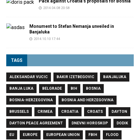
Pack against Croatia’s proposals for Bosnia
2014.04.08 20:58
Monument to Stefan Nemanja unveiled in
Banjaluka
2014.10.10 17:44
TAGS
ALEKSANDAR VUCIC
BAKIR IZETBEGOVIC
BANJALUKA
BANJA LUKA
BELGRADE
BIH
BOSNIA
BOSNIA-HERZEGOVINA
BOSNIA AND HERZEGOVINA
BRUSSELS
CRIMEA
CROATIA
CROATS
DAYTON
DAYTON PEACE AGREEMENT
DNEVNI HOROSKOP
DODIK
EU
EUROPE
EUROPEAN UNION
FBIH
FLOOD