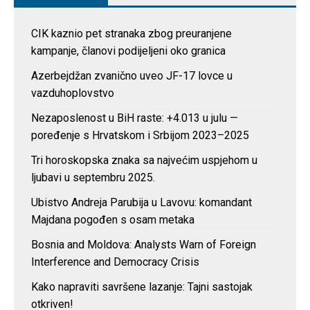
CIK kaznio pet stranaka zbog preuranjene
kampanje, članovi podijeljeni oko granica
Azerbejdžan zvanično uveo JF-17 lovce u
vazduhoplovstvo
Nezaposlenost u BiH raste: +4.013 u julu —
poređenje s Hrvatskom i Srbijom 2023–2025
Tri horoskopska znaka sa najvećim uspjehom u
ljubavi u septembru 2025.
Ubistvo Andreja Parubija u Lavovu: komandant
Majdana pogođen s osam metaka
Bosnia and Moldova: Analysts Warn of Foreign
Interference and Democracy Crisis
Kako napraviti savršene lazanje: Tajni sastojak
otkriven!