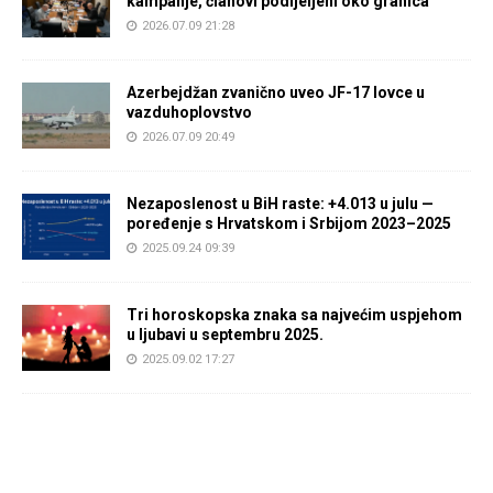
kampanje, članovi podijeljeni oko granica
2026.07.09 21:28
Azerbejdžan zvanično uveo JF-17 lovce u
vazduhoplovstvo
2026.07.09 20:49
Nezaposlenost u BiH raste: +4.013 u julu —
poređenje s Hrvatskom i Srbijom 2023–2025
2025.09.24 09:39
Tri horoskopska znaka sa najvećim uspjehom
u ljubavi u septembru 2025.
2025.09.02 17:27