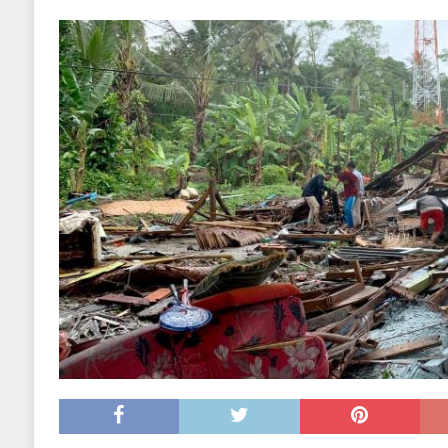
EKONOMIJA
[ 2025.09.02 17:27 ]
Tri horoskopska znaka s
[ 2025.08.30 15:28 ]
Ubistvo Andreja Parubi
[ 2018.12.09 09:30 ]
Banjalučki horski susret