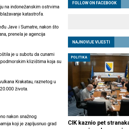
FOLLOW ON FACEBOOK
iju na indonežanskim ostrvima
ublažavanje katastrofa.
đu Jave i Sumatre, nakon što
na, prenela je agencija
NAJNOVIJE VIJESTI
štila je u subotu da cunami
POLITIKA
e podmorskim klizištima koja su
vulkana Krakatau, raznetog u
120.000 života.
jeno nakon snažnog
CIK kaznio pet stranak
amija koji je zapljusnuo grad