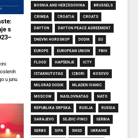
BOSNIA AND HERZEGOVINA
BRUSSELS
CRIMEA
CROATIA
CROATS
ste:
je s
DAYTON
DAYTON PEACE AGREEMENT
023–
DNEVNI HOROSKOP
DODIK
EU
EUROPE
EUROPEAN UNION
FBIH
FLOOD
HAPŠENJE
ICTY
ini
oslenih
ISTAKNUTOTAG
IZBORI
KOSOVO
o u junu.
MILORAD DODIK
MLADEN IVANIC
MOSCOW
NASLOVNATAG
NATO
REPUBLIKA SRPSKA
RUSIJA
RUSSIA
SARAJEVO
SEJDIC-FINCI
SERBIA
SERBS
SIPA
SNSD
UKRAINE