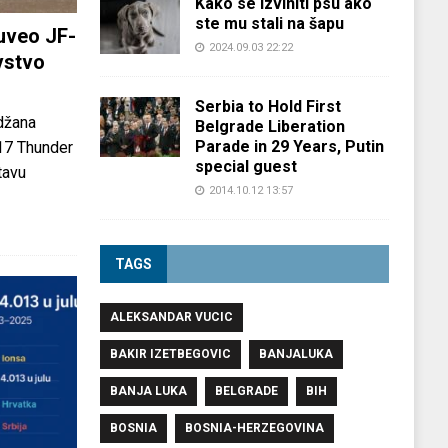
Kako se izviniti psu ako
ste mu stali na šapu
uveo JF-
2024.09.03 22:22
vstvo
Serbia to Hold First
džana
Belgrade Liberation
Parade in 29 Years, Putin
-17 Thunder
special guest
tavu
2014.10.12 13:57
TAGS
ALEKSANDAR VUCIC
BAKIR IZETBEGOVIC
BANJALUKA
BANJA LUKA
BELGRADE
BIH
BOSNIA
BOSNIA-HERZEGOVINA