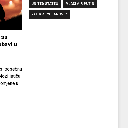
UNITED STATES
VLADIMIR PUTIN
ZELJKA CVIJANOVIC
 sa
ubavi u
si posebnu
olozi ističu
promjene u