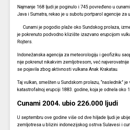
Najmanje 168 ljudi je poginulo i 745 povređeno u cunam
Java i Sumatra, rekao je u subotu portparol agencije za 
Cunami je pogodio plaže oko Sundskog prolaza, izme
je pokrenuto podvodno klizište izazvano erupcijom vulka
Rojters.
Indonežanska agencija za meteorologiju i geofiziku saop
nije pokrenut nikakvim zemljotresom, već najverovatnij
se pojavila zbog aktivnosti vulkana Anak Krakatau.
Taj vulkan, smešten u Sundskom prolazu, “naslednik” je 
katastrofalnoj erupciji 1883. godine, koja je odnela oko 
Cunami 2004. ubio 226.000 ljudi
U septembru ove godine više od dve hiljade ljudi je ubi
zemljotresa u blizini indonezijskog ostrva Sulavesi i cun