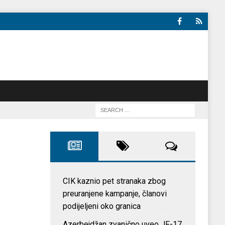
CIK kaznio pet stranaka zbog
preuranjene kampanje, članovi
podijeljeni oko granica
Azerbejdžan zvanično uveo JF-17