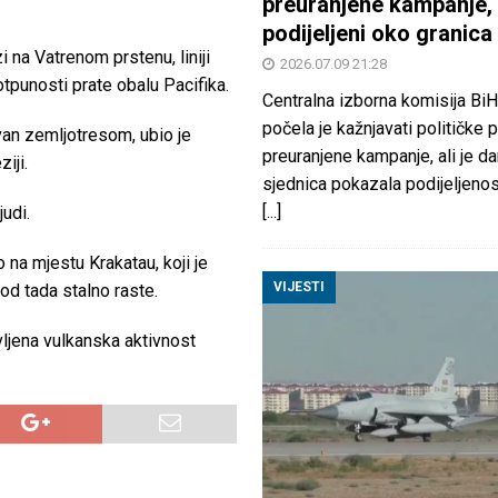
preuranjene kampanje, 
podijeljeni oko granica
 na Vatrenom prstenu, liniji
2026.07.09 21:28
otpunosti prate obalu Pacifika.
Centralna izborna komisija BiH
počela je kažnjavati političke 
an zemljotresom, ubio je
preuranjene kampanje, ali je d
iji.
sjednica pokazala podijeljeno
[...]
udi.
 na mjestu Krakatau, koji je
VIJESTI
od tada stalno raste.
avljena vulkanska aktivnost