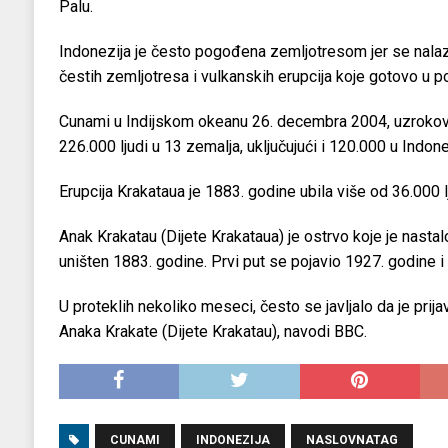
Palu.
Indonezija je često pogođena zemljotresom jer se nalazi
čestih zemljotresa i vulkanskih erupcija koje gotovo u p
Cunami u Indijskom okeanu 26. decembra 2004, uzrokov
226.000 ljudi u 13 zemalja, uključujući i 120.000 u Indonez
Erupcija Krakataua je 1883. godine ubila više od 36.000 lj
Anak Krakatau (Dijete Krakataua) je ostrvo koje je nastalo
uništen 1883. godine. Prvi put se pojavio 1927. godine i 
U proteklih nekoliko meseci, često se javljalo da je prij
Anaka Krakate (Dijete Krakatau), navodi BBC.
CUNAMI
INDONEZIJA
NASLOVNATAG