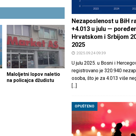
Nezaposlenost u BiH ra
+4.013 u julu — poređen
Hrvatskom i Srbijom 2
2025
2025.09.24 09:39
U julu 2025. u Bosni i Hercegov
registrovano je 320.940 nezap
Maloljetni lopov naletio
osoba, što je za 4.013 više neg
na policajca džudistu
[...]
OPUŠTENO