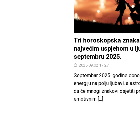
Tri horoskopska znaka
najvećim uspjehom u lj
septembru 2025.
2025.09.02 17:27
Septembar 2025. godine dono
energiju na polju ljubavi, a astr
da će mnogi znakovi osjetiti 
emotivnim
[...]