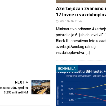
Azerbejdžan zvanično 
17 lovce u vazduhoplo
2026.07.09 20:49
Ministarstvo odbrane Azerbej
potvrdilo je 6. jula da lovci JF
Block III operativno lete u sas
azerbejdžanskog ratnog
vazduhoplovstva.
[...]
EKONOMIJA
NEXT
e za narednu godinu
3,256 milijardi KM