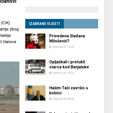
članovi
 (CIK)
IZABRANE VIJESTI
partije zbog
anašnja
Privedena Slađana
Milošević?
st članova
2020.04.27 10:25
Opljačkali i pretukli
starca kod Banjaluke
2018.12.07 10:52
Hašim Tači završio u
bolnici
2020.04.23 18:53