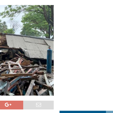
a najvećim uspjehom u ljubavi u septembru 2025.
OPUŠTENO
ja u Lavovu: komandant Majdana pogođen s osam metaka
POLITIKA
i u znaku Jedinstva
OPUŠTENO