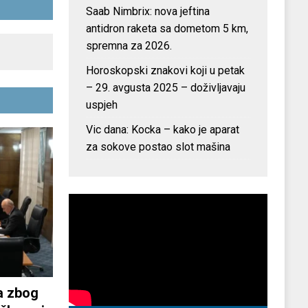
Saab Nimbrix: nova jeftina
antidron raketa sa dometom 5 km,
spremna za 2026.
Horoskopski znakovi koji u petak
– 29. avgusta 2025 – doživljavaju
uspjeh
Vic dana: Kocka – kako je aparat
za sokove postao slot mašina
a zbog